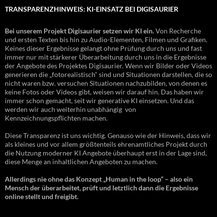
TRANSPARENZHINWEIS: KI-EINSATZ BEI DIGISAURIER
Bei unserem Projekt Digisaurier setzen wir KI ein.
Von Recherche
und ersten Texten bis hin zu Audio-Elementen, Filmen und Grafiken.
Keines dieser Ergebnisse gelangt ohne Prüfung durch uns und fast
immer nur mit stärkerer Überarbeitung durch uns in die Ergebnisse
der Angebote des Projektes Digisaurier. Wenn wir Bilder oder Videos
generieren die „fotorealistisch“ sind und Situationen darstellen, die so
nicht waren bzw. versuchen Situationen nachzubilden, von denen es
keine Fotos oder Videos gibt, weisen wir darauf hin. Das haben wir
immer schon gemacht, seit wir generative KI einsetzen. Und das
werden wir auch weiterhin unabhängig von
Kennzeichnungspflichten machen.
Diese Transparenz ist uns wichtig. Genauso wie der Hinweis, dass wir
als kleines und vor allem größtenteils ehrenamtliches Projekt durch
die Nutzung moderner KI Angebote überhaupt erst in der Lage sind,
diese Menge an inhaltlichen Angeboten zu machen.
Allerdings nie ohne das Konzept „Human in the loop“ – also ein
Mensch der überarbeitet, prüft und letztlich dann die Ergebnisse
online stellt und freigibt.