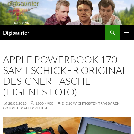
Zum
Inhalt
springen
Suchen
Digisaurier
PRIMÄR
MENÜ
APPLE POWERBOOK 170 –
SAMT SCHICKER ORIGINAL-
DESIGNER-TASCHE
(EIGENES FOTO)
28.03.2018
1200 × 900
DIE 10 WICHTIGSTEN TRAGBAREN
COMPUTER ALLER ZEITEN