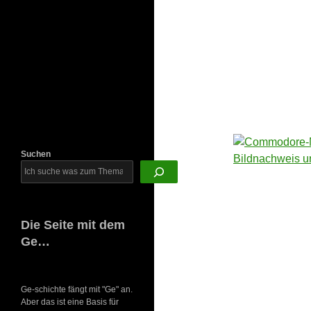
Newsletter
Suchen
Die Seite mit dem
Ge…
Ge-schichte fängt mit "Ge" an.
Aber das ist eine Basis für