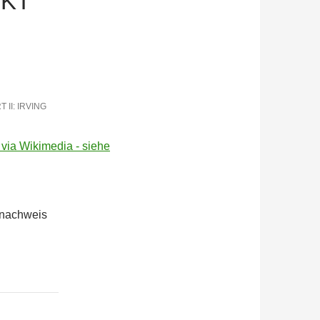
KT
II: IRVING
dnachweis