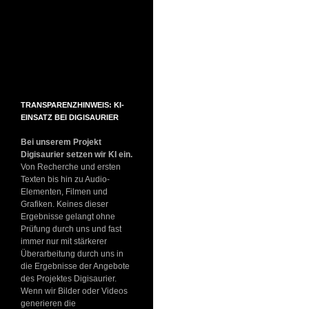
TRANSPARENZHINWEIS: KI-
EINSATZ BEI DIGISAURIER
Bei unserem Projekt
Digisaurier setzen wir KI ein.
Von Recherche und ersten
Texten bis hin zu Audio-
Elementen, Filmen und
Grafiken. Keines dieser
Ergebnisse gelangt ohne
Prüfung durch uns und fast
immer nur mit stärkerer
Überarbeitung durch uns in
die Ergebnisse der Angebote
des Projektes Digisaurier.
Wenn wir Bilder oder Videos
generieren die