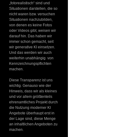
„fotorealistisch“ sind und
Situationen darstellen, die so
nicht waren bzw. versuchen
Situationen nachzubilden,
von denen es keine Fotos
oder Videos gibt, weisen wir
darauf hin. Das haben wir
immer schon gemacht, seit
wir generative KI einsetzen.
Und das werden wir auch
weiterhin unabhängig von
Kennzeichnungspflichten
machen.
Diese Transparenz ist uns
wichtig. Genauso wie der
Hinweis, dass wir als kleines
und vor allem größtenteils
ehrenamtliches Projekt durch
die Nutzung moderner KI
Angebote überhaupt erst in
der Lage sind, diese Menge
an inhaltlichen Angeboten zu
machen.