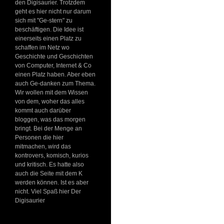
den Digisaurier. Trotzdem
geht es hier nicht nur darum
sich mit "Ge-stern" zu
beschäftigen. Die Idee ist
einerseits einen Platz zu
schaffen im Netz wo
Geschichte und Geschichten
von Computer, Internet & Co
einen Platz haben. Aber eben
auch Ge-danken zum Thema.
Wir wollen mit dem Wissen
von dem, woher das alles
kommt auch darüber
bloggen, was das morgen
bringt. Bei der Menge an
Personen die hier
mitmachen, wird das
kontrovers, komisch, kurios
und kritisch. Es hatte also
auch die Seite mit dem K
werden können. Ist es aber
nicht. Viel Spaß hier Der
Digisaurier