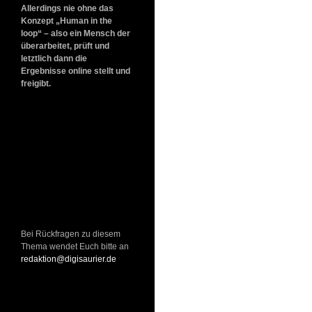
Allerdings nie ohne das
Konzept „Human in the
loop“ – also ein Mensch der
überarbeitet, prüft und
letztlich dann die
Ergebnisse online stellt und
freigibt.
Bei Rückfragen zu diesem
Thema wendet Euch bitte an
redaktion@digisaurier.de