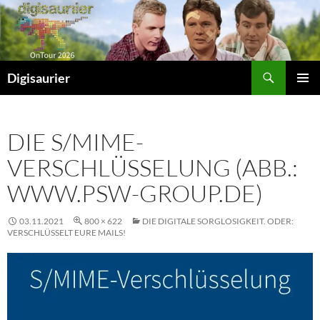
Zum
Inhalt
springen
Suchen
Digisaurier
PRIMÄR
MENÜ
DIE S/MIME-
VERSCHLÜSSELUNG (ABB.:
WWW.PSW-GROUP.DE)
03.11.2021
800 × 622
DIE DIGITALE SORGLOSIGKEIT. ODER:
VERSCHLÜSSELT EURE MAILS!