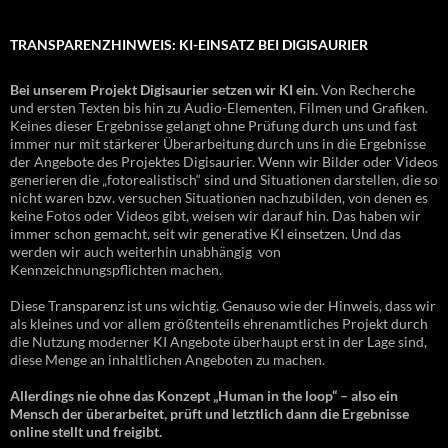
TRANSPARENZHINWEIS: KI-EINSATZ BEI DIGISAURIER
Bei unserem Projekt Digisaurier setzen wir KI ein.
Von Recherche
und ersten Texten bis hin zu Audio-Elementen, Filmen und Grafiken.
Keines dieser Ergebnisse gelangt ohne Prüfung durch uns und fast
immer nur mit stärkerer Überarbeitung durch uns in die Ergebnisse
der Angebote des Projektes Digisaurier. Wenn wir Bilder oder Videos
generieren die „fotorealistisch“ sind und Situationen darstellen, die so
nicht waren bzw. versuchen Situationen nachzubilden, von denen es
keine Fotos oder Videos gibt, weisen wir darauf hin. Das haben wir
immer schon gemacht, seit wir generative KI einsetzen. Und das
werden wir auch weiterhin unabhängig von
Kennzeichnungspflichten machen.
Diese Transparenz ist uns wichtig. Genauso wie der Hinweis, dass wir
als kleines und vor allem größtenteils ehrenamtliches Projekt durch
die Nutzung moderner KI Angebote überhaupt erst in der Lage sind,
diese Menge an inhaltlichen Angeboten zu machen.
Allerdings nie ohne das Konzept „Human in the loop“ – also ein
Mensch der überarbeitet, prüft und letztlich dann die Ergebnisse
online stellt und freigibt.