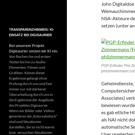
John Digitaldoe
Wemauchimmer a
NSA-Akteure den
setzen (unter a
TRANSPARENZHINWEIS: KI-
EINSATZ BEI DIGISAURIER
Bei unserem Projekt
Digisaurier setzen wir KI ein.
Von Recherche und ersten
Texten bis hin zu Audio-
PGP-Erfinder Phil Z
Elementen, Filmen und
philzimmermann.co
Grafiken. Keines dieser
Ergebnisse gelangt ohne
Geheimdienste, 
Prüfung durch uns und fast
immer nur mit stärkerer
Computersicher
Überarbeitung durch uns in
Associates) verk
die Ergebnisse der Angebote
bewiesen wurde,
des Projektes Digisaurier.
Wenn wir Bilder oder Videos
es gab etliche H
generieren die „fotorealistisch“
als NAI nicht do
sind und Situationen
automatische Se
darstellen, die so nicht waren
bzw. versuchen Situationen
User reagierten