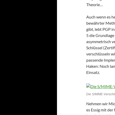
Theorie…
Auch wenn es he
bewährter Meth
gibt, lebt PGP 
5 die Grundlage
asymmetrisch ve
Schlüssel (Zerti
verschlüsseln w
passende Implem
Haken: Noch lan
Einsatz.
Die S/MIME-Verschl
Nehmen wir Micr
es Essig mit de