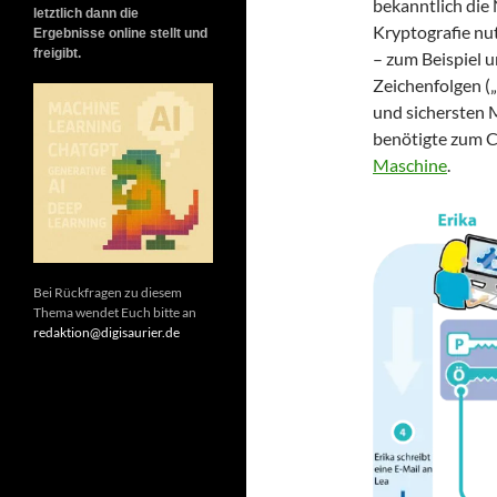
bekanntlich die 
letztlich dann die
Kryptografie nu
Ergebnisse online stellt und
freigibt.
– zum Beispiel u
Zeichenfolgen („
und sichersten 
benötigte zum C
Maschine
.
Bei Rückfragen zu diesem
Thema wendet Euch bitte an
redaktion@digisaurier.de