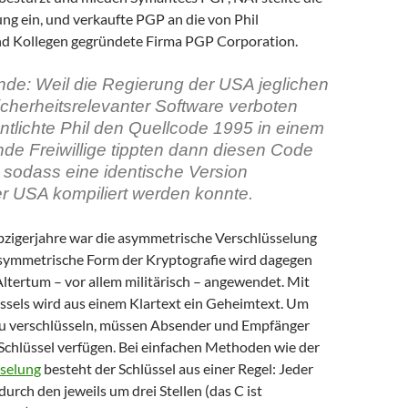
ng ein, und verkaufte PGP an die von Phil
 Kollegen gegründete Firma PGP Corporation.
nde: Weil die Regierung der USA jeglichen
icherheitsrelevanter Software verboten
entlichte Phil den Quellcode 1995 in einem
de Freiwillige tippten dann diesen Code
 sodass eine identische Version
r USA kompiliert werden konnte.
ebzigerjahre war die asymmetrische Verschlüsselung
symmetrische Form der Kryptografie wird dagegen
ltertum – vor allem militärisch – angewendet. Mit
üssels wird aus einem Klartext ein Geheimtext. Um
zu verschlüsseln, müssen Absender und Empfänger
Schlüssel verfügen. Bei einfachen Methoden wie der
sselung
besteht der Schlüssel aus einer Regel: Jeder
urch den jeweils um drei Stellen (das C ist