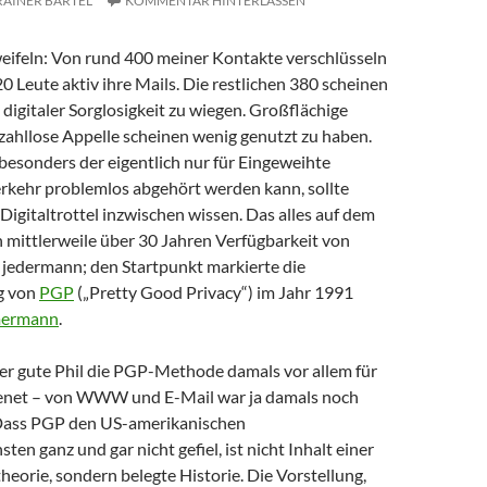
RAINER BARTEL
KOMMENTAR HINTERLASSEN
weifeln: Von rund 400 meiner Kontakte verschlüsseln
20 Leute aktiv ihre Mails. Die restlichen 380 scheinen
n digitaler Sorglosigkeit zu wiegen. Großflächige
zahllose Appelle scheinen wenig genutzt zu haben.
besonders der eigentlich nur für Eingeweihte
rkehr problemlos abgehört werden kann, sollte
e Digitaltrottel inzwischen wissen. Das alles auf dem
 mittlerweile über 30 Jahren Verfügbarkeit von
 jedermann; den Startpunkt markierte die
g von
PGP
(„Pretty Good Privacy“) im Jahr 1991
mermann
.
er gute Phil die PGP-Methode damals vor allem für
enet – von WWW und E-Mail war ja damals noch
 Dass PGP den US-amerikanischen
ten ganz und gar nicht gefiel, ist nicht Inhalt einer
eorie, sondern belegte Historie. Die Vorstellung,