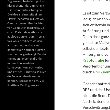
03.11.2021
Digisaurier. Trotzdem geht es
hier nicht nur darum sich mit
"Ge-stern" zu beschäftigen.
Es ist zum Verz
Die Idee ist einerseits einen
lediglich knapp 
Platz zu schaffen im Netz wo
Geschichte und Geschichten
sich weiterhin i
von Computer, Internet & Co
Aufklärung und 
einen Platz haben. Aber eben
Denn dass ganz 
auch Ge-danken zum Thema.
Wir wollen mit dem Wissen
gedachte Mailve
von dem, woher das alles
selbst der letzt
kommt auch darüber bloggen,
Hintergrund von
was das morgen bringt. Bei der
Menge an Personen die hier
Kryptografie
für
mitmachen, wird das
Veröffentlichun
kontrovers, komisch, kurios
durch
Phil Zim
und kritisch. Es hatte also auch
die Seite mit dem K werden
können. Ist es aber nicht. Viel
Gedacht hatte d
Spaß hier Der Digisaurier
BBS und das Us
nicht die Rede.
Nachrichtendiens
Verschwörungsth