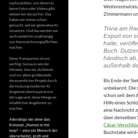
nachzubilden, von denen es
Weiterentwicklu
keine Fotos oder Videos gibt,
Zimmermann und
weisen wir darauf hin. Das
haben wir immer schon
gemacht, seit wir generative KI
Trivia am Ra
einsetzen. Und das werden wir
Export von s
auch weiterhin unabhängig
von Kennzeichnungspflichten
hatte, veröff
machen.
Buch. Dutzen
händisch ab,
Diese Transparenz ist uns
wichtig. Genauso wie der
außerhalb de
Hinweis, dass wir als kleines
und vor allem größtenteils
Bis Ende der Si
ehrenamtliches Projekt durch
die Nutzung moderner KI
unbekannt. Die 
Angebote überhaupt erst in
schon seit dem A
der Lage sind, diese Menge an
Hilfe eines Schl
inhaltlichen Angeboten zu
machen.
eine Nachricht 
über denselben 
Allerdings nie ohne das
Cäsar-Verschlü
Konzept „Human in the
loop“ – also ein Mensch der
Buchstabe wird d
überarbeitet, prüft und