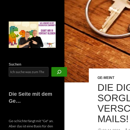
Newsletter
Suchen
GE-MEINT
DIE DI
Die Seite mit dem
SORGL
Ge…
VERSC
MAILS!
Ge-schichte fängt mit "Ge" an.
Aber das ist eine Basis für den