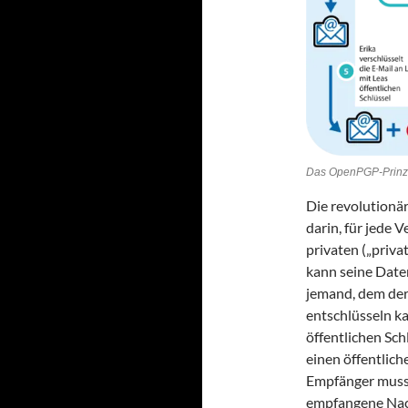
Das OpenPGP-Prinzi
Die revolutionä
darin, für jede 
privaten („priva
kann seine Daten
jemand, dem der 
entschlüsseln k
öffentlichen Sch
einen öffentlich
Empfänger muss 
empfangene Nach