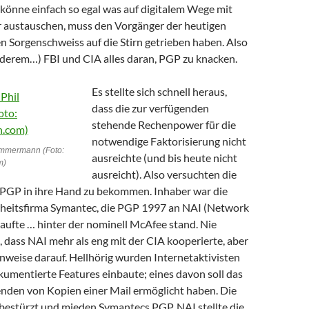
 könne einfach so egal was auf digitalem Wege mit
ustauschen, muss den Vorgänger der heutigen
 Sorgenschweiss auf die Stirn getrieben haben. Also
nderem…) FBI und CIA alles daran, PGP zu knacken.
Es stellte sich schnell heraus,
dass die zur verfügenden
stehende Rechenpower für die
notwendige Faktorisierung nicht
immermann (Foto:
ausreichte (und bis heute nicht
m)
ausreicht). Also versuchten die
PGP in ihre Hand zu bekommen. Inhaber war die
heitsfirma Symantec, die PGP 1997 an NAI (Network
aufte … hinter der nominell McAfee stand. Nie
 dass NAI mehr als eng mit der CIA kooperierte, aber
inweise darauf. Hellhörig wurden Internetaktivisten
kumentierte Features einbaute; eines davon soll das
nden von Kopien einer Mail ermöglicht haben. Die
 bestürzt und mieden Symantecs PGP, NAI stellte die