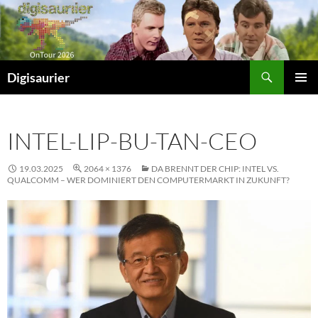
Zum
Inhalt
springen
Suchen
Digisaurier
PRIMÄR
MENÜ
INTEL-LIP-BU-TAN-CEO
19.03.2025
2064 × 1376
DA BRENNT DER CHIP: INTEL VS.
QUALCOMM – WER DOMINIERT DEN COMPUTERMARKT IN ZUKUNFT?