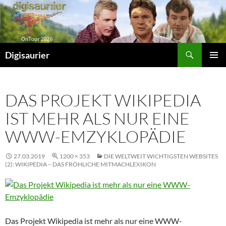
Zum
Inhalt
springen
Suchen
Digisaurier
PRIMÄR
MENÜ
DAS PROJEKT WIKIPEDIA
IST MEHR ALS NUR EINE
WWW-EMZYKLOPÄDIE
27.03.2019
1200 × 353
DIE WELTWEIT WICHTIGSTEN WEBSITES
(2): WIKIPEDIA – DAS FRÖHLICHE MITMACHLEXIKON
Das Projekt Wikipedia ist mehr als nur eine WWW-