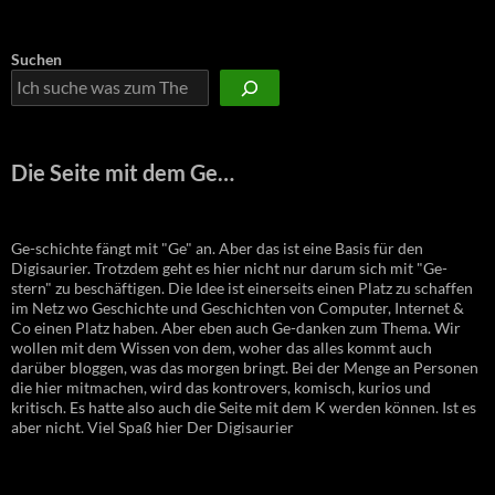
Suchen
Die Seite mit dem Ge…
Ge-schichte fängt mit "Ge" an. Aber das ist eine Basis für den
Digisaurier. Trotzdem geht es hier nicht nur darum sich mit "Ge-
stern" zu beschäftigen. Die Idee ist einerseits einen Platz zu schaffen
im Netz wo Geschichte und Geschichten von Computer, Internet &
Co einen Platz haben. Aber eben auch Ge-danken zum Thema. Wir
wollen mit dem Wissen von dem, woher das alles kommt auch
darüber bloggen, was das morgen bringt. Bei der Menge an Personen
die hier mitmachen, wird das kontrovers, komisch, kurios und
kritisch. Es hatte also auch die Seite mit dem K werden können. Ist es
aber nicht. Viel Spaß hier Der Digisaurier