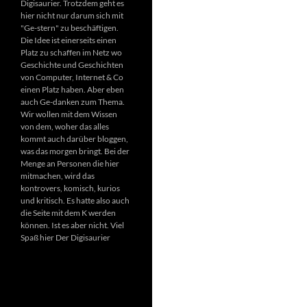
Digisaurier. Trotzdem geht es
hier nicht nur darum sich mit
"Ge-stern" zu beschäftigen.
Die Idee ist einerseits einen
Platz zu schaffen im Netz wo
Geschichte und Geschichten
von Computer, Internet & Co
einen Platz haben. Aber eben
auch Ge-danken zum Thema.
Wir wollen mit dem Wissen
von dem, woher das alles
kommt auch darüber bloggen,
was das morgen bringt. Bei der
Menge an Personen die hier
mitmachen, wird das
kontrovers, komisch, kurios
und kritisch. Es hatte also auch
die Seite mit dem K werden
können. Ist es aber nicht. Viel
Spaß hier Der Digisaurier