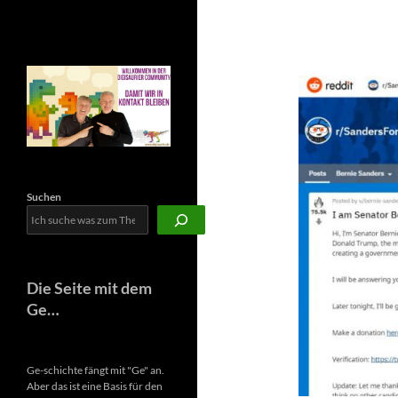
Newsletter
Suchen
Die Seite mit dem
Ge…
Ge-schichte fängt mit "Ge" an.
Aber das ist eine Basis für den