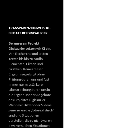
TRANSPARENZHINWEIS: KI-
EINSATZ BEI DIGISAURIER
Bei unserem Projekt
Digisaurier setzen wir KI ein.
Von Recherche und ersten
Texten bis hin zu Audio-
Elementen, Filmen und
Grafiken. Keines dieser
Ergebnisse gelangt ohne
Prüfung durch uns und fast
immer nur mit stärkerer
Überarbeitung durch uns in
die Ergebnisse der Angebote
des Projektes Digisaurier.
Wenn wir Bilder oder Videos
generieren die „fotorealistisch“
sind und Situationen
darstellen, die so nicht waren
bzw. versuchen Situationen