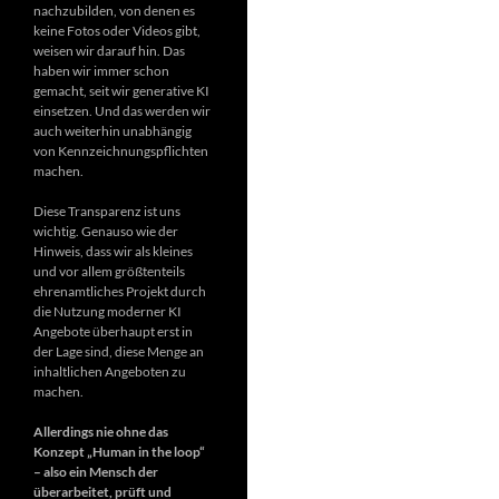
nachzubilden, von denen es
keine Fotos oder Videos gibt,
weisen wir darauf hin. Das
haben wir immer schon
gemacht, seit wir generative KI
einsetzen. Und das werden wir
auch weiterhin unabhängig
von Kennzeichnungspflichten
machen.
Diese Transparenz ist uns
wichtig. Genauso wie der
Hinweis, dass wir als kleines
und vor allem größtenteils
ehrenamtliches Projekt durch
die Nutzung moderner KI
Angebote überhaupt erst in
der Lage sind, diese Menge an
inhaltlichen Angeboten zu
machen.
Allerdings nie ohne das
Konzept „Human in the loop“
– also ein Mensch der
überarbeitet, prüft und