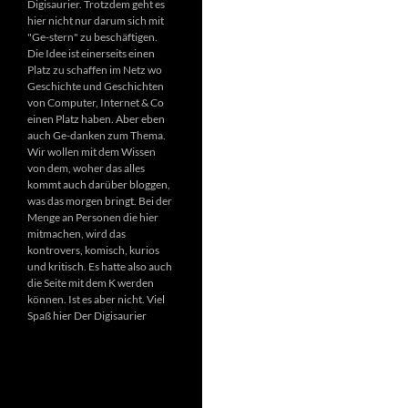
Digisaurier. Trotzdem geht es
hier nicht nur darum sich mit
"Ge-stern" zu beschäftigen.
Die Idee ist einerseits einen
Platz zu schaffen im Netz wo
Geschichte und Geschichten
von Computer, Internet & Co
einen Platz haben. Aber eben
auch Ge-danken zum Thema.
Wir wollen mit dem Wissen
von dem, woher das alles
kommt auch darüber bloggen,
was das morgen bringt. Bei der
Menge an Personen die hier
mitmachen, wird das
kontrovers, komisch, kurios
und kritisch. Es hatte also auch
die Seite mit dem K werden
können. Ist es aber nicht. Viel
Spaß hier Der Digisaurier