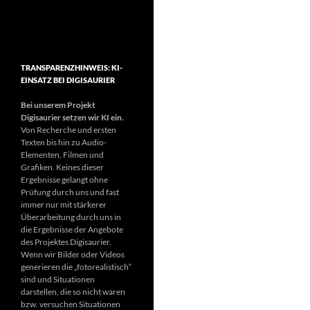
TRANSPARENZHINWEIS: KI-
EINSATZ BEI DIGISAURIER
Bei unserem Projekt
Digisaurier setzen wir KI ein.
Von Recherche und ersten
Texten bis hin zu Audio-
Elementen, Filmen und
Grafiken. Keines dieser
Ergebnisse gelangt ohne
Prüfung durch uns und fast
immer nur mit stärkerer
Überarbeitung durch uns in
die Ergebnisse der Angebote
des Projektes Digisaurier.
Wenn wir Bilder oder Videos
generieren die „fotorealistisch“
sind und Situationen
darstellen, die so nicht waren
bzw. versuchen Situationen