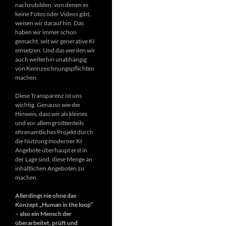
nachzubilden, von denen es
keine Fotos oder Videos gibt,
weisen wir darauf hin. Das
haben wir immer schon
gemacht, seit wir generative KI
einsetzen. Und das werden wir
auch weiterhin unabhängig
von Kennzeichnungspflichten
machen.
Diese Transparenz ist uns
wichtig. Genauso wie der
Hinweis, dass wir als kleines
und vor allem größtenteils
ehrenamtliches Projekt durch
die Nutzung moderner KI
Angebote überhaupt erst in
der Lage sind, diese Menge an
inhaltlichen Angeboten zu
machen.
Allerdings nie ohne das
Konzept „Human in the loop“
– also ein Mensch der
überarbeitet, prüft und