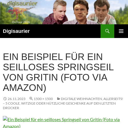
Zum
Inhalt
springen
Suchen
Digisaurier
PRIMÄR
MENÜ
EIN BEISPIEL FÜR EIN
SEILLOSES SPRINGSEIL
VON GRITIN (FOTO VIA
AMAZON)
26.11.2023
1500 × 1500
DIGITALE WEIHNACHTEN, ALLERSEITS!
– 5 COOLE, WITZIGE ODER NÜTZLICHE GESCHENKE AUF DEN LETZTEN
DRÜCKER