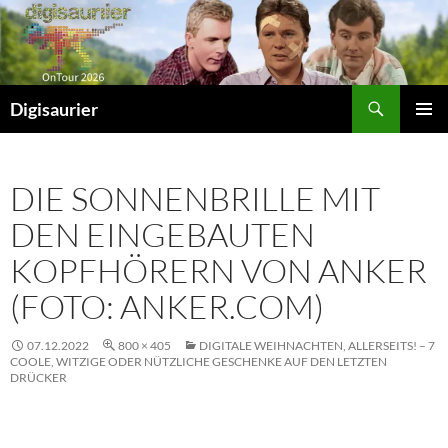
Zum
Inhalt
springen
Suchen
Digisaurier
PRIMÄR
MENÜ
DIE SONNENBRILLE MIT
DEN EINGEBAUTEN
KOPFHÖRERN VON ANKER
(FOTO: ANKER.COM)
07.12.2022
800 × 405
DIGITALE WEIHNACHTEN, ALLERSEITS! – 7
COOLE, WITZIGE ODER NÜTZLICHE GESCHENKE AUF DEN LETZTEN
DRÜCKER