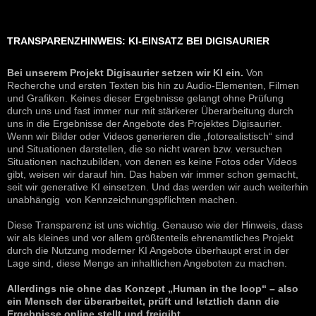
TRANSPARENZHINWEIS: KI-EINSATZ BEI DIGISAURIER
Bei unserem Projekt Digisaurier setzen wir KI ein.
Von
Recherche und ersten Texten bis hin zu Audio-Elementen, Filmen
und Grafiken. Keines dieser Ergebnisse gelangt ohne Prüfung
durch uns und fast immer nur mit stärkerer Überarbeitung durch
uns in die Ergebnisse der Angebote des Projektes Digisaurier.
Wenn wir Bilder oder Videos generieren die „fotorealistisch“ sind
und Situationen darstellen, die so nicht waren bzw. versuchen
Situationen nachzubilden, von denen es keine Fotos oder Videos
gibt, weisen wir darauf hin. Das haben wir immer schon gemacht,
seit wir generative KI einsetzen. Und das werden wir auch weiterhin
unabhängig von Kennzeichnungspflichten machen.
Diese Transparenz ist uns wichtig. Genauso wie der Hinweis, dass
wir als kleines und vor allem größtenteils ehrenamtliches Projekt
durch die Nutzung moderner KI Angebote überhaupt erst in der
Lage sind, diese Menge an inhaltlichen Angeboten zu machen.
Allerdings nie ohne das Konzept „Human in the loop“ – also
ein Mensch der überarbeitet, prüft und letztlich dann die
Ergebnisse online stellt und freigibt.