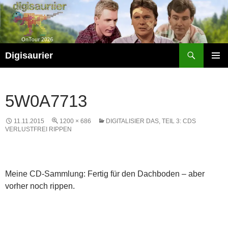
Zum
Inhalt
springen
Suchen
Digisaurier
PRIMÄR
MENÜ
5W0A7713
11.11.2015
1200 × 686
DIGITALISIER DAS, TEIL 3: CDS
VERLUSTFREI RIPPEN
Meine CD-Sammlung: Fertig für den Dachboden – aber
vorher noch rippen.