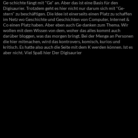
Ge-schichte fängt mit "Ge" an. Aber das ist eine Basis für den
Digisaurier. Trotzdem geht es hier nicht nur darum sich mit "Ge-
stern" zu beschäftigen. Die Idee ist einerseits einen Platz zu schaffen
im Netz wo Geschichte und Geschichten von Computer, Internet &
Co einen Platz haben. Aber eben auch Ge-danken zum Thema. Wir
wollen mit dem Wissen von dem, woher das alles kommt auch
darüber bloggen, was das morgen bringt. Bei der Menge an Personen
die hier mitmachen, wird das kontrovers, komisch, kurios und
kritisch. Es hatte also auch die Seite mit dem K werden können. Ist es
aber nicht. Viel Spaß hier Der Digisaurier