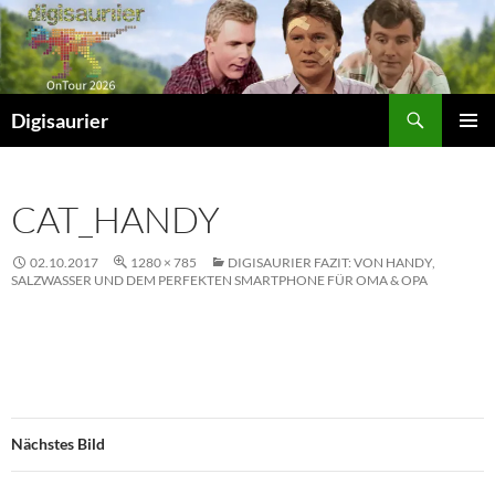
Zum
Inhalt
springen
Suchen
Digisaurier
PRIMÄR
MENÜ
CAT_HANDY
02.10.2017
1280 × 785
DIGISAURIER FAZIT: VON HANDY,
SALZWASSER UND DEM PERFEKTEN SMARTPHONE FÜR OMA & OPA
Nächstes Bild