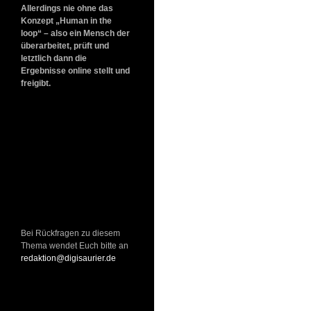
Allerdings nie ohne das
Konzept „Human in the
loop“ – also ein Mensch der
überarbeitet, prüft und
letztlich dann die
Ergebnisse online stellt und
freigibt.
Bei Rückfragen zu diesem
Thema wendet Euch bitte an
redaktion@digisaurier.de