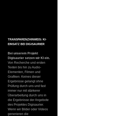
TRANSPARENZHINWEIS: KI-
EINSATZ BEI DIGISAURIER
Bei unserem Projekt
Digisaurier setzen wir KI ein.
Von Recherche und ersten
Texten bis hin zu Audio-
Elementen, Filmen und
Grafiken. Keines dieser
Ergebnisse gelangt ohne
Prüfung durch uns und fast
immer nur mit stärkerer
Überarbeitung durch uns in
die Ergebnisse der Angebote
des Projektes Digisaurier.
Wenn wir Bilder oder Videos
generieren die