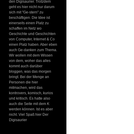
den Digisaurier. Trotzdem
geht es hier nicht nur darum
sich mit "Ge-stern" zu
beschäftigen. Die Idee ist
einerseits einen Platz zu
schaffen im Netz wo
Geschichte und Geschichten
von Computer, Internet & Co
einen Platz haben. Aber eben
auch Ge-danken zum Thema.
Wir wollen mit dem Wissen
von dem, woher das alles
kommt auch darüber
bloggen, was das morgen
bringt. Bei der Menge an
Personen die hier
mitmachen, wird das
kontrovers, komisch, kurios
und kritisch. Es hatte also
auch die Seite mit dem K
werden können. Ist es aber
nicht. Viel Spaß hier Der
Digisaurier