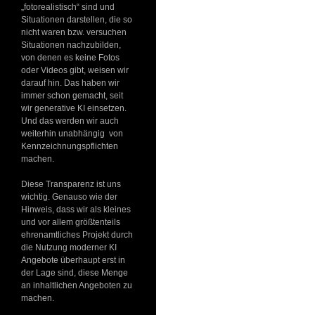
„fotorealistisch“ sind und
Situationen darstellen, die so
nicht waren bzw. versuchen
Situationen nachzubilden,
von denen es keine Fotos
oder Videos gibt, weisen wir
darauf hin. Das haben wir
immer schon gemacht, seit
wir generative KI einsetzen.
Und das werden wir auch
weiterhin unabhängig von
Kennzeichnungspflichten
machen.
Diese Transparenz ist uns
wichtig. Genauso wie der
Hinweis, dass wir als kleines
und vor allem größtenteils
ehrenamtliches Projekt durch
die Nutzung moderner KI
Angebote überhaupt erst in
der Lage sind, diese Menge
an inhaltlichen Angeboten zu
machen.