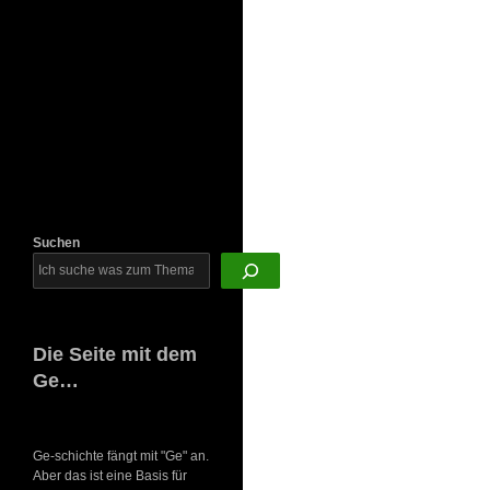
Newsletter
Suchen
Die Seite mit dem
Ge…
Ge-schichte fängt mit "Ge" an.
Aber das ist eine Basis für