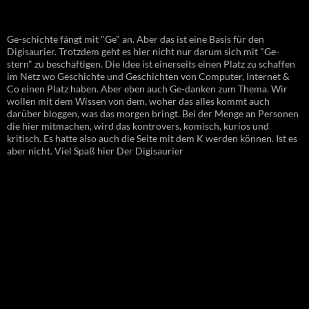
Ge-schichte fängt mit "Ge" an. Aber das ist eine Basis für den
Digisaurier. Trotzdem geht es hier nicht nur darum sich mit "Ge-
stern" zu beschäftigen. Die Idee ist einerseits einen Platz zu schaffen
im Netz wo Geschichte und Geschichten von Computer, Internet &
Co einen Platz haben. Aber eben auch Ge-danken zum Thema. Wir
wollen mit dem Wissen von dem, woher das alles kommt auch
darüber bloggen, was das morgen bringt. Bei der Menge an Personen
die hier mitmachen, wird das kontrovers, komisch, kurios und
kritisch. Es hatte also auch die Seite mit dem K werden können. Ist es
aber nicht. Viel Spaß hier Der Digisaurier