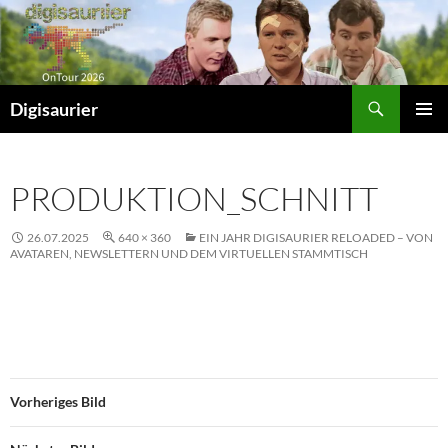
Zum
Inhalt
springen
Suchen
Digisaurier
PRIMÄR
MENÜ
PRODUKTION_SCHNITT
26.07.2025
640 × 360
EIN JAHR DIGISAURIER RELOADED – VON
AVATAREN, NEWSLETTERN UND DEM VIRTUELLEN STAMMTISCH
Vorheriges Bild