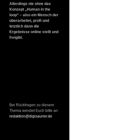
Allerdings nie ohne das
Konzept „Human in the
loop“ – also ein Mensch der
überarbeitet, prüft und
letztlich dann die
Ergebnisse online stellt und
freigibt.
Bei Rückfragen zu diesem
Thema wendet Euch bitte an
redaktion@digisaurier.de