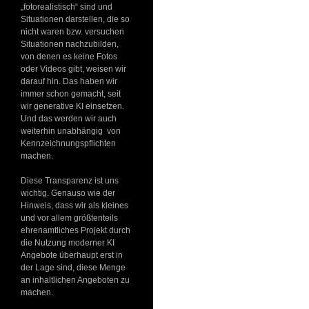
„fotorealistisch“ sind und
Situationen darstellen, die so
nicht waren bzw. versuchen
Situationen nachzubilden,
von denen es keine Fotos
oder Videos gibt, weisen wir
darauf hin. Das haben wir
immer schon gemacht, seit
wir generative KI einsetzen.
Und das werden wir auch
weiterhin unabhängig von
Kennzeichnungspflichten
machen.
Diese Transparenz ist uns
wichtig. Genauso wie der
Hinweis, dass wir als kleines
und vor allem größtenteils
ehrenamtliches Projekt durch
die Nutzung moderner KI
Angebote überhaupt erst in
der Lage sind, diese Menge
an inhaltlichen Angeboten zu
machen.