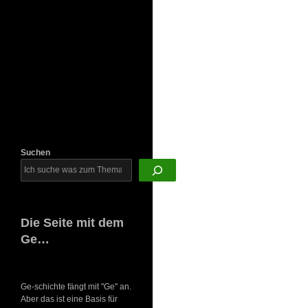
Newsletter
Suchen
Die Seite mit dem
Ge…
Ge-schichte fängt mit "Ge" an.
Aber das ist eine Basis für