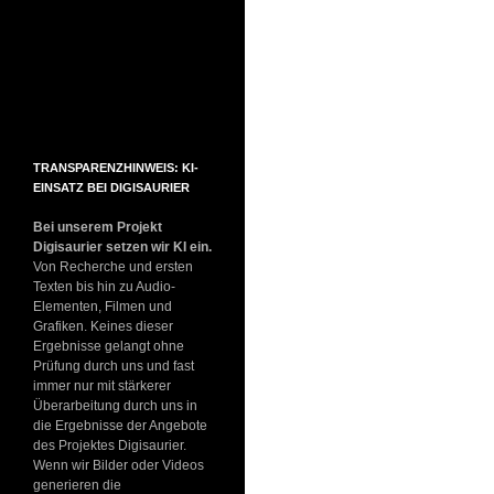
TRANSPARENZHINWEIS: KI-
EINSATZ BEI DIGISAURIER
Bei unserem Projekt
Digisaurier setzen wir KI ein.
Von Recherche und ersten
Texten bis hin zu Audio-
Elementen, Filmen und
Grafiken. Keines dieser
Ergebnisse gelangt ohne
Prüfung durch uns und fast
immer nur mit stärkerer
Überarbeitung durch uns in
die Ergebnisse der Angebote
des Projektes Digisaurier.
Wenn wir Bilder oder Videos
generieren die