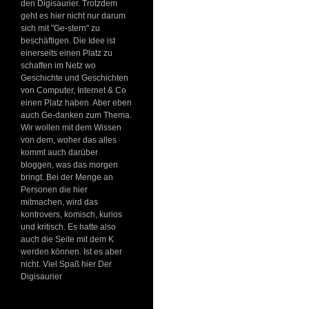
den Digisaurier. Trotzdem
geht es hier nicht nur darum
sich mit "Ge-stern" zu
beschäftigen. Die Idee ist
einerseits einen Platz zu
schaffen im Netz wo
Geschichte und Geschichten
von Computer, Internet & Co
einen Platz haben. Aber eben
auch Ge-danken zum Thema.
Wir wollen mit dem Wissen
von dem, woher das alles
kommt auch darüber
bloggen, was das morgen
bringt. Bei der Menge an
Personen die hier
mitmachen, wird das
kontrovers, komisch, kurios
und kritisch. Es hatte also
auch die Seite mit dem K
werden können. Ist es aber
nicht. Viel Spaß hier Der
Digisaurier