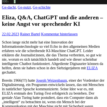
Ge-dacht
,
Ge-nutzt
,
Ge-schichte
Eliza, Q&A, ChatGPT und die anderen –
keine Angst vor sprechender KI
22.02.2023
Rainer Bartel
Kommentar hinterlassen
Schon lange nicht mehr hat eine Innovation der
Informationstechnologie so viel Echo in den allgemeinen Medien
erfahren wie die schreibende KI-Maschine ChatGPT. Leider
erklären die Journalist:innen, die das Thema verbreiten, so gut wie
nie, worum es sich tatsächlich handelt und wie dieser scheinbar
intelligente Chatbot funktioniert. Altgediente Digisaurier können da
helfen, denn sie haben schon in den Siebzigerjahren mit
ELIZA
gechattet.
Bereits 1966(!!!) hatte
Joseph Weizenbaum
, einer der Vordenker der
Digitalisierung, ein Programm entwickeln lassen, das mit Menschen
in natürlicher Sprache kommunizierte. Seine Idee war es, mit
ELIZA erstmals den Turing-Test erfolgreich zu bestehen. Der
geniale Alan Turing hatte postuliert, dass ein Computer dann als
„intelligent“ zu betrachten ist, wenn ein Mensch bei der
Kommunikation mit der Maschine nicht mit Sicherheit sagen