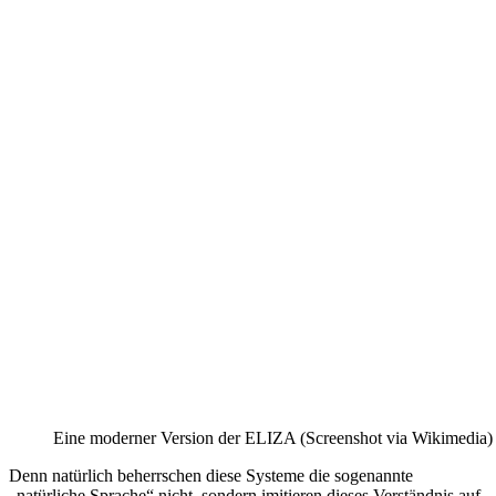
Eine moderner Version der ELIZA (Screenshot via Wikimedia)
Denn natürlich beherrschen diese Systeme die sogenannte
„natürliche Sprache“ nicht, sondern imitieren dieses Verständnis auf