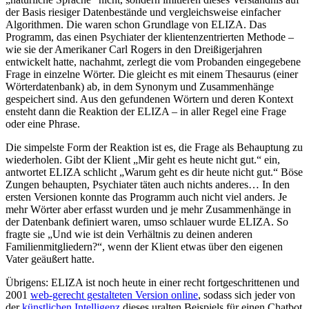
der Basis riesiger Datenbestände und vergleichsweise einfacher
Algorithmen. Die waren schon Grundlage von ELIZA. Das
Programm, das einen Psychiater der klientenzentrierten Methode –
wie sie der Amerikaner Carl Rogers in den Dreißigerjahren
entwickelt hatte, nachahmt, zerlegt die vom Probanden eingegebene
Frage in einzelne Wörter. Die gleicht es mit einem Thesaurus (einer
Wörterdatenbank) ab, in dem Synonym und Zusammenhänge
gespeichert sind. Aus den gefundenen Wörtern und deren Kontext
ensteht dann die Reaktion der ELIZA – in aller Regel eine Frage
oder eine Phrase.
Die simpelste Form der Reaktion ist es, die Frage als Behauptung zu
wiederholen. Gibt der Klient „Mir geht es heute nicht gut.“ ein,
antwortet ELIZA schlicht „Warum geht es dir heute nicht gut.“ Böse
Zungen behaupten, Psychiater täten auch nichts anderes… In den
ersten Versionen konnte das Programm auch nicht viel anders. Je
mehr Wörter aber erfasst wurden und je mehr Zusammenhänge in
der Datenbank definiert waren, umso schlauer wurde ELIZA. So
fragte sie „Und wie ist dein Verhältnis zu deinen anderen
Familienmitgliedern?“, wenn der Klient etwas über den eigenen
Vater geäußert hatte.
Übrigens: ELIZA ist noch heute in einer recht fortgeschrittenen und
2001
web-gerecht gestalteten Version online
, sodass sich jeder von
der
künstlichen Intelligenz
dieses uralten Beispiels für einen Chatbot