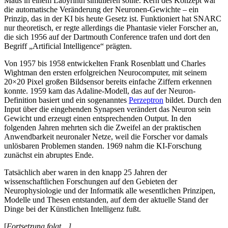
Maus in einem Labyrinth simulieren sollte. Kern des Konzept war
die automatische Veränderung der Neuronen-Gewichte – ein
Prinzip, das in der KI bis heute Gesetz ist. Funktioniert hat SNARC
nur theoretisch, er regte allerdings die Phantasie vieler Forscher an,
die sich 1956 auf der Dartmouth Conference trafen und dort den
Begriff „Artificial Intelligence“ prägten.
Von 1957 bis 1958 entwickelten Frank Rosenblatt und Charles
Wightman den ersten erfolgreichen Neurocomputer, mit seinem
20×20 Pixel großen Bildsensor bereits einfache Ziffern erkennen
konnte. 1959 kam das Adaline-Modell, das auf der Neuron-
Definition basiert und ein sogenanntes
Perzeptron
bildet. Durch den
Input über die eingehenden Synapsen verändert das Neuron sein
Gewicht und erzeugt einen entsprechenden Output. In den
folgenden Jahren mehrten sich die Zweifel an der praktischen
Anwendbarkeit neuronaler Netze, weil die Forscher vor damals
unlösbaren Problemen standen. 1969 nahm die KI-Forschung
zunächst ein abruptes Ende.
Tatsächlich aber waren in den knapp 25 Jahren der
wissenschaftlichen Forschungen auf den Gebieten der
Neurophysiologie und der Informatik alle wesentlichen Prinzipen,
Modelle und Thesen entstanden, auf dem der aktuelle Stand der
Dinge bei der Künstlichen Intelligenz fußt.
[
Fortsetzung folgt…]