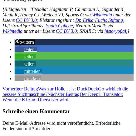
[Bildquellen – Titelbild: Hagmann P, Cammoun L, Gigandet X,
Meuli R, Honey CJ, Wedeen VJ, Sporns O via
Wikimedia
unter der
Lizenz
CC BY 3.0
; Elektronengehirn:
Dr.-Erika-Fuchs-Stiftung
;
Dijkstra-Algorithmus:
Smith College
; Neuron-Modell: via
Wikimedia
unter der Lizenz
CC BY 3.0
; SNARC: via
historyof.ai
;]
twittern
teilen
teilen
teilen
mitteilen
drucken
Beitragsnavigation
Vorheriger Beitrag
Was zur Hölle… ist DuckDuckGo wirklich die
bessere Suchmaschine?
Nächster Beitrag
Der DeepL-Translator:
Wenn die KI zum Übersetzer wird
Schreibe einen Kommentar
Deine E-Mail-Adresse wird nicht veröffentlicht.
Erforderliche
Felder sind mit
*
markiert