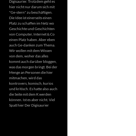
Digisaurier. Trotzdem geht es
hier nicht nur darum sich mit
"Ge-stern" zu beschäftigen.
Die Idee ist einerseits einen
Platz zu schaffen im Netz wo
Geschichte und Geschichten
von Computer, Internet & Co
einen Platz haben. Aber eben
auch Ge-danken zum Thema.
Wir wollen mit dem Wissen
von dem, woher das alles
kommt auch darüber bloggen,
was das morgen bringt. Bei der
Menge an Personen die hier
mitmachen, wird das
kontrovers, komisch, kurios
und kritisch. Es hatte also auch
die Seite mit dem K werden
können. Ist es aber nicht. Viel
Spaß hier Der Digisaurier