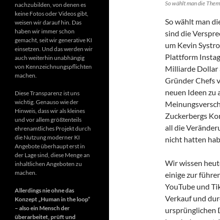
So wählt man die Them
nachzubilden, von denen es
keine Fotos oder Videos gibt,
So wählt man di
weisen wir darauf hin. Das
haben wir immer schon
sind die Verspre
gemacht, seit wir generative KI
um Kevin Systro
einsetzen. Und das werden wir
Plattform Insta
auch weiterhin unabhängig
von Kennzeichnungspflichten
Milliarde Dollar
machen.
Gründer Chefs v
neuen Ideen zu a
Diese Transparenz ist uns
wichtig. Genauso wie der
Meinungsversch
Hinweis, dass wir als kleines
Zuckerbergs Kon
und vor allem größtenteils
all die Verände
ehrenamtliches Projekt durch
die Nutzung moderner KI
nicht hatten hab
Angebote überhaupt erst in
der Lage sind, diese Menge an
Wir wissen heute
inhaltlichen Angeboten zu
machen.
einige zur führ
YouTube und Tik
Allerdings nie ohne das
Verkauf und dur
Konzept „Human in the loop“
– also ein Mensch der
ursprünglichen D
überarbeitet, prüft und