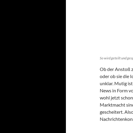
So wird geteilt und ges
Ob der Anstoß z
oder ob sie die 
unklar. Mutig is
News in Form vo
wohl jetzt scho
Marktmacht sind
gescheitert. Als
Nachrichtenkon