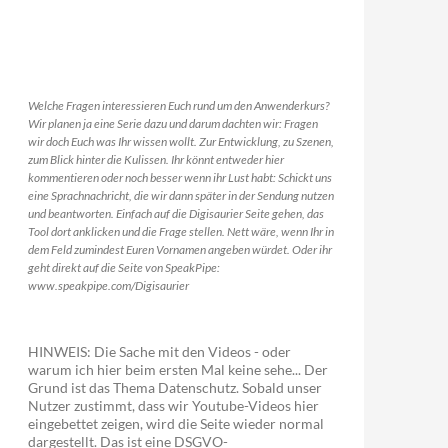
Welche Fragen interessieren Euch rund um den Anwenderkurs?
Wir planen ja eine Serie dazu und darum dachten wir: Fragen
wir doch Euch was Ihr wissen wollt. Zur Entwicklung, zu Szenen,
zum Blick hinter die Kulissen. Ihr könnt entweder hier
kommentieren oder noch besser wenn ihr Lust habt: Schickt uns
eine Sprachnachricht, die wir dann später in der Sendung nutzen
und beantworten. Einfach auf die Digisaurier Seite gehen, das
Tool dort anklicken und die Frage stellen. Nett wäre, wenn Ihr in
dem Feld zumindest Euren Vornamen angeben würdet. Oder ihr
geht direkt auf die Seite von SpeakPipe:
www.speakpipe.com/Digisaurier
HINWEIS: Die Sache mit den Videos - oder
warum ich hier beim ersten Mal keine sehe... Der
Grund ist das Thema Datenschutz. Sobald unser
Nutzer zustimmt, dass wir Youtube-Videos hier
eingebettet zeigen, wird die Seite wieder normal
dargestellt. Das ist eine DSGVO-