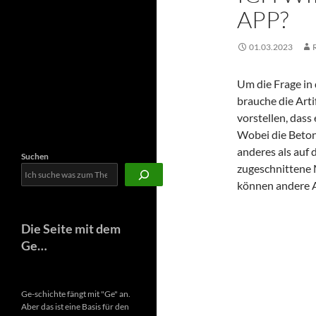
Newsletter
APP?
01.03.2023
Um die Frage in 
brauche die Arti
vorstellen, dass
Wobei die Betonu
anderes als auf 
Suchen
zugeschnittene 
können andere 
Die Seite mit dem
Ge…
Ge-schichte fängt mit "Ge" an.
Aber das ist eine Basis für den