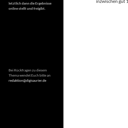
inzwischen gut 1
letztlich dann die Ergebnisse
online stellt und freigibt.
Bei Rückfragen zu diesem
Thema wendet Euch bitte an
redaktion@digisaurier.de