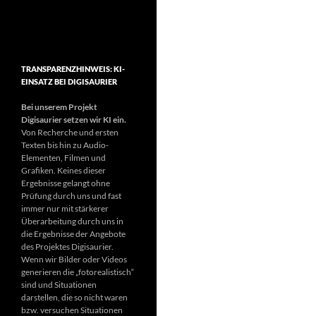
TRANSPARENZHINWEIS: KI-
EINSATZ BEI DIGISAURIER
Bei unserem Projekt
Digisaurier setzen wir KI ein.
Von Recherche und ersten
Texten bis hin zu Audio-
Elementen, Filmen und
Grafiken. Keines dieser
Ergebnisse gelangt ohne
Prüfung durch uns und fast
immer nur mit stärkerer
Überarbeitung durch uns in
die Ergebnisse der Angebote
des Projektes Digisaurier.
Wenn wir Bilder oder Videos
generieren die „fotorealistisch“
sind und Situationen
darstellen, die so nicht waren
bzw. versuchen Situationen