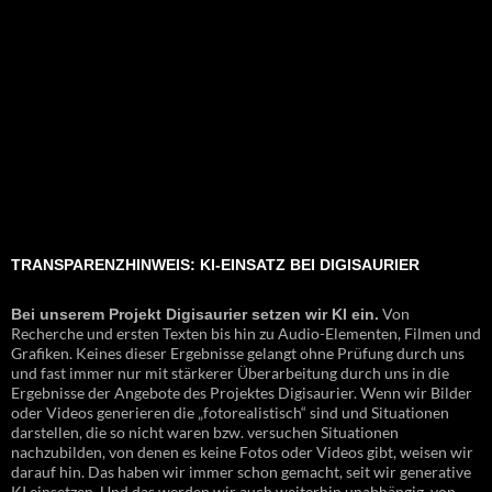
TRANSPARENZHINWEIS: KI-EINSATZ BEI DIGISAURIER
Von
Bei unserem Projekt Digisaurier setzen wir KI ein.
Recherche und ersten Texten bis hin zu Audio-Elementen, Filmen und
Grafiken. Keines dieser Ergebnisse gelangt ohne Prüfung durch uns
und fast immer nur mit stärkerer Überarbeitung durch uns in die
Ergebnisse der Angebote des Projektes Digisaurier. Wenn wir Bilder
oder Videos generieren die „fotorealistisch“ sind und Situationen
darstellen, die so nicht waren bzw. versuchen Situationen
nachzubilden, von denen es keine Fotos oder Videos gibt, weisen wir
darauf hin. Das haben wir immer schon gemacht, seit wir generative
KI einsetzen. Und das werden wir auch weiterhin unabhängig von