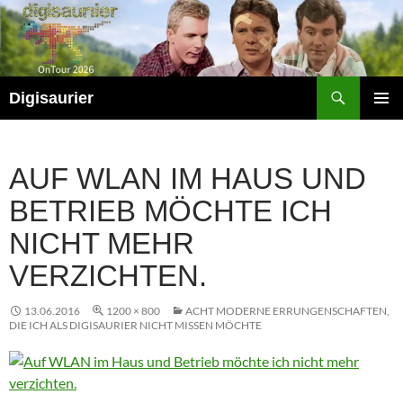
Zum
Inhalt
springen
Suchen
Digisaurier
PRIMÄR
MENÜ
AUF WLAN IM HAUS UND
BETRIEB MÖCHTE ICH
NICHT MEHR
VERZICHTEN.
13.06.2016
1200 × 800
ACHT MODERNE ERRUNGENSCHAFTEN,
DIE ICH ALS DIGISAURIER NICHT MISSEN MÖCHTE