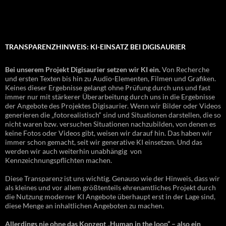
TRANSPARENZHINWEIS: KI-EINSATZ BEI DIGISAURIER
Bei unserem Projekt Digisaurier setzen wir KI ein.
Von Recherche
und ersten Texten bis hin zu Audio-Elementen, Filmen und Grafiken.
Keines dieser Ergebnisse gelangt ohne Prüfung durch uns und fast
immer nur mit stärkerer Überarbeitung durch uns in die Ergebnisse
der Angebote des Projektes Digisaurier. Wenn wir Bilder oder Videos
generieren die „fotorealistisch“ sind und Situationen darstellen, die so
nicht waren bzw. versuchen Situationen nachzubilden, von denen es
keine Fotos oder Videos gibt, weisen wir darauf hin. Das haben wir
immer schon gemacht, seit wir generative KI einsetzen. Und das
werden wir auch weiterhin unabhängig von
Kennzeichnungspflichten machen.
Diese Transparenz ist uns wichtig. Genauso wie der Hinweis, dass wir
als kleines und vor allem größtenteils ehrenamtliches Projekt durch
die Nutzung moderner KI Angebote überhaupt erst in der Lage sind,
diese Menge an inhaltlichen Angeboten zu machen.
Allerdings nie ohne das Konzept „Human in the loop“ – also ein