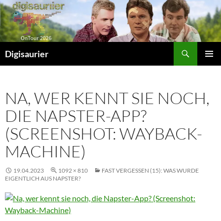
Zum
Inhalt
springen
Suchen
Digisaurier
PRIMÄR
MENÜ
NA, WER KENNT SIE NOCH,
DIE NAPSTER-APP?
(SCREENSHOT: WAYBACK-
MACHINE)
19.04.2023
1092 × 810
FAST VERGESSEN (15): WAS WURDE
EIGENTLICH AUS NAPSTER?