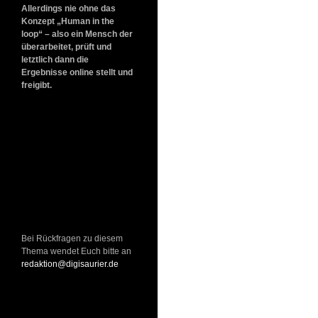
Allerdings nie ohne das
Konzept „Human in the
loop“ – also ein Mensch der
überarbeitet, prüft und
letztlich dann die
Ergebnisse online stellt und
freigibt.
Bei Rückfragen zu diesem
Thema wendet Euch bitte an
redaktion@digisaurier.de