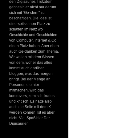
den Digisaurier. Trotzdem
geht es hier nicht nur darum
sich mit "Ge-stern" zu
beschäftigen. Die Idee ist
einerseits einen Platz zu
schaffen im Netz wo
Geschichte und Geschichten
von Computer, Internet & Co
einen Platz haben. Aber eben
auch Ge-danken zum Thema.
Wir wollen mit dem Wissen
von dem, woher das alles
kommt auch darüber
bloggen, was das morgen
bringt. Bei der Menge an
Personen die hier
mitmachen, wird das
kontrovers, komisch, kurios
und kritisch. Es hatte also
auch die Seite mit dem K
werden können. Ist es aber
nicht. Viel Spaß hier Der
Digisaurier