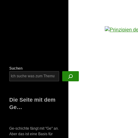
Newsletter
Suchen
Die Seite mit dem
Ge…
Ge-schichte fängt mit "Ge" an.
Aber das ist eine Basis für