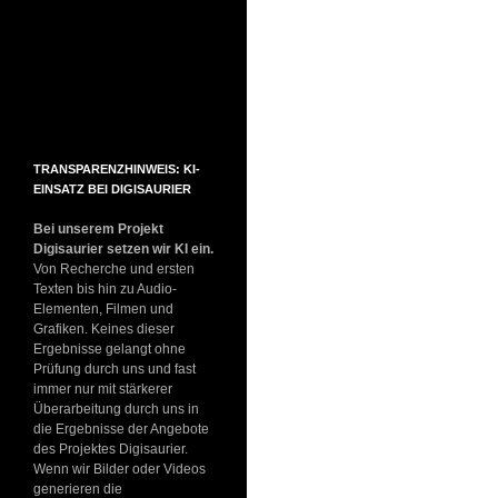
TRANSPARENZHINWEIS: KI-
EINSATZ BEI DIGISAURIER
Bei unserem Projekt
Digisaurier setzen wir KI ein.
Von Recherche und ersten
Texten bis hin zu Audio-
Elementen, Filmen und
Grafiken. Keines dieser
Ergebnisse gelangt ohne
Prüfung durch uns und fast
immer nur mit stärkerer
Überarbeitung durch uns in
die Ergebnisse der Angebote
des Projektes Digisaurier.
Wenn wir Bilder oder Videos
generieren die