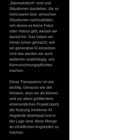
„fotorealistisch“ sind und
Situationen darstellen, die so
nicht waren bzw. versuchen
Situationen nachzubilden,
von denen es keine Fotos
oder Videos gibt, weisen wir
darauf hin. Das haben wir
immer schon gemacht, seit
wir generative KI einsetzen.
Und das werden wir auch
weiterhin unabhängig von
Kennzeichnungspflichten
machen.
Diese Transparenz ist uns
wichtig. Genauso wie der
Hinweis, dass wir als kleines
und vor allem größtenteils
ehrenamtliches Projekt durch
die Nutzung moderner KI
Angebote überhaupt erst in
der Lage sind, diese Menge
an inhaltlichen Angeboten zu
machen.