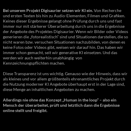
Bei unserem Projekt Digisaurier setzen wir KI ein.
Von Recherche
und ersten Texten bis hin zu Audio-Elementen, Filmen und Grafiken.
Keines dieser Ergebnisse gelangt ohne Prüfung durch uns und fast
immer nur mit stärkerer Überarbeitung durch uns in die Ergebnisse
der Angebote des Projektes Digisaurier. Wenn wir Bilder oder Videos
generieren die „fotorealistisch“ sind und Situationen darstellen, die so
nicht waren bzw. versuchen Situationen nachzubilden, von denen es
keine Fotos oder Videos gibt, weisen wir darauf hin. Das haben wir
immer schon gemacht, seit wir generative KI einsetzen. Und das
werden wir auch weiterhin unabhängig von
Kennzeichnungspflichten machen.
Diese Transparenz ist uns wichtig. Genauso wie der Hinweis, dass wir
als kleines und vor allem größtenteils ehrenamtliches Projekt durch
die Nutzung moderner KI Angebote überhaupt erst in der Lage sind,
diese Menge an inhaltlichen Angeboten zu machen.
Allerdings nie ohne das Konzept „Human in the loop“ – also ein
Mensch der überarbeitet, prüft und letztlich dann die Ergebnisse
online stellt und freigibt.