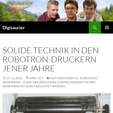
Zum
Inhalt
springen
Suchen
Digisaurier
PRIMÄR
MENÜ
SOLIDE TECHNIK IN DEN
ROBOTRON-DRUCKERN
JENER JAHRE
27.11.2019
698 × 471
FAST VERGESSEN (2): ROBOTRON,
SÖMMERDA – ODER: WIE WIR EINMAL VOM BUNDESDEUTSCHEN
GEHEIMDIENST DURCHLEUCHTET WURDEN