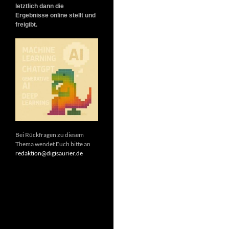
letztlich dann die
Ergebnisse online stellt und
freigibt.
Bei Rückfragen zu diesem
Thema wendet Euch bitte an
redaktion@digisaurier.de