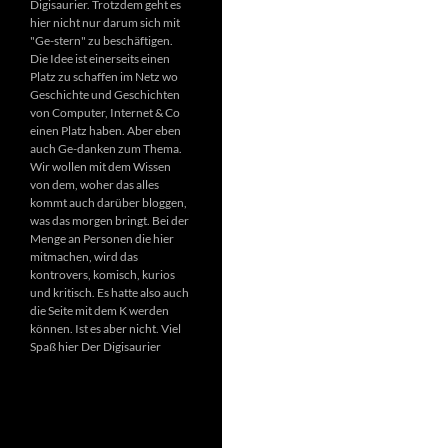
Digisaurier. Trotzdem geht es
hier nicht nur darum sich mit
"Ge-stern" zu beschäftigen.
Die Idee ist einerseits einen
Platz zu schaffen im Netz wo
Geschichte und Geschichten
von Computer, Internet & Co
einen Platz haben. Aber eben
auch Ge-danken zum Thema.
Wir wollen mit dem Wissen
von dem, woher das alles
kommt auch darüber bloggen,
was das morgen bringt. Bei der
Menge an Personen die hier
mitmachen, wird das
kontrovers, komisch, kurios
und kritisch. Es hatte also auch
die Seite mit dem K werden
können. Ist es aber nicht. Viel
Spaß hier Der Digisaurier