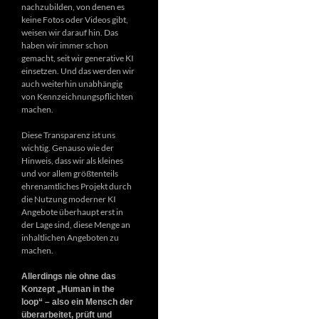
nachzubilden, von denen es
keine Fotos oder Videos gibt,
weisen wir darauf hin. Das
haben wir immer schon
gemacht, seit wir generative KI
einsetzen. Und das werden wir
auch weiterhin unabhängig
von Kennzeichnungspflichten
machen.
Diese Transparenz ist uns
wichtig. Genauso wie der
Hinweis, dass wir als kleines
und vor allem größtenteils
ehrenamtliches Projekt durch
die Nutzung moderner KI
Angebote überhaupt erst in
der Lage sind, diese Menge an
inhaltlichen Angeboten zu
machen.
Allerdings nie ohne das
Konzept „Human in the
loop“ – also ein Mensch der
überarbeitet, prüft und