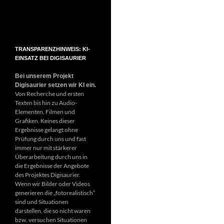
TRANSPARENZHINWEIS: KI-
EINSATZ BEI DIGISAURIER
Bei unserem Projekt
Digisaurier setzen wir KI ein.
Von Recherche und ersten
Texten bis hin zu Audio-
Elementen, Filmen und
Grafiken. Keines dieser
Ergebnisse gelangt ohne
Prüfung durch uns und fast
immer nur mit stärkerer
Überarbeitung durch uns in
die Ergebnisse der Angebote
des Projektes Digisaurier.
Wenn wir Bilder oder Videos
generieren die „fotorealistisch“
sind und Situationen
darstellen, die so nicht waren
bzw. versuchen Situationen