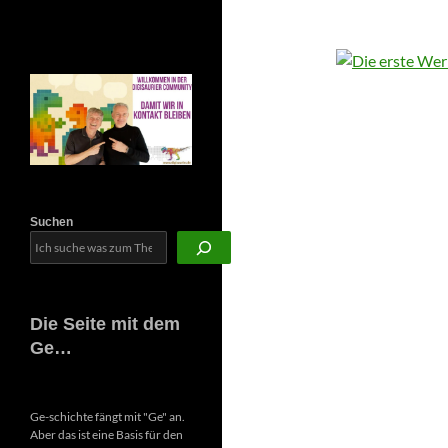
Newsletter
Suchen
Die Seite mit dem
Ge…
Ge-schichte fängt mit "Ge" an.
Aber das ist eine Basis für den