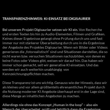
TRANSPARENZHINWEIS: KI-EINSATZ BEI DIGISAURIER
Bei unserem Projekt Digisaurier setzen wir KI ein.
Von Recherche
und ersten Texten bis hin zu Audio-Elementen, Filmen und Grafiken.
Keines dieser Ergebnisse gelangt ohne Prüfung durch uns und fast
immer nur mit stärkerer Überarbeitung durch uns in die Ergebnisse
der Angebote des Projektes Digisaurier. Wenn wir Bilder oder Videos
generieren die „fotorealistisch“ sind und Situationen darstellen, die so
nicht waren bzw. versuchen Situationen nachzubilden, von denen es
keine Fotos oder Videos gibt, weisen wir darauf hin. Das haben wir
immer schon gemacht, seit wir generative KI einsetzen. Und das
werden wir auch weiterhin unabhängig von
Kennzeichnungspflichten machen.
Diese Transparenz ist uns wichtig. Genauso wie der Hinweis, dass wir
als kleines und vor allem größtenteils ehrenamtliches Projekt durch
die Nutzung moderner KI Angebote überhaupt erst in der Lage sind,
diese Menge an inhaltlichen Angeboten zu machen.
Allerdings nie ohne das Konzept „Human in the loop“ – also ein
Mensch der überarbeitet, prüft und letztlich dann die Ergebnisse