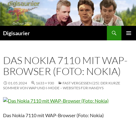
Zum
Inhalt
springen
Suchen
Digisaurier
PRIMÄR
MENÜ
DAS NOKIA 7110 MIT WAP-
BROWSER (FOTO: NOKIA)
01.05.2024
1633 × 930
FAST VERGESSEN (25): DER KURZE
SOMMER VON WAP UND I-MODE – WEBSITES FÜR HANDYS
Das Nokia 7110 mit WAP-Browser (Foto: Nokia)