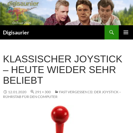
Zum
Inhalt
springen
Suchen
Digisaurier
PRIMÄR
MENÜ
KLASSISCHER JOYSTICK
– HEUTE WIEDER SEHR
BELIEBT
12.01.2020
291 × 300
FAST VERGESSEN (3): DER JOYSTICK –
RÜHRSTAB FÜR DEN COMPUTER