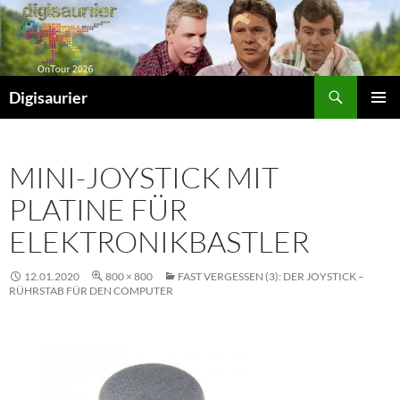
Zum
Inhalt
springen
Suchen
Digisaurier
PRIMÄR
MENÜ
MINI-JOYSTICK MIT
PLATINE FÜR
ELEKTRONIKBASTLER
12.01.2020
800 × 800
FAST VERGESSEN (3): DER JOYSTICK –
RÜHRSTAB FÜR DEN COMPUTER