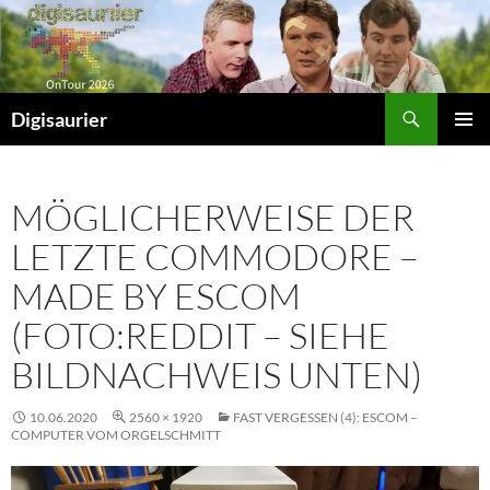
Zum
Inhalt
springen
Suchen
Digisaurier
PRIMÄR
MENÜ
MÖGLICHERWEISE DER
LETZTE COMMODORE –
MADE BY ESCOM
(FOTO:REDDIT – SIEHE
BILDNACHWEIS UNTEN)
10.06.2020
2560 × 1920
FAST VERGESSEN (4): ESCOM –
COMPUTER VOM ORGELSCHMITT