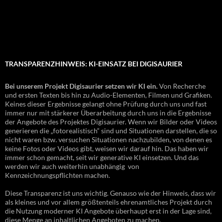
TRANSPARENZHINWEIS: KI-EINSATZ BEI DIGISAURIER
Bei unserem Projekt Digisaurier setzen wir KI ein.
Von Recherche
und ersten Texten bis hin zu Audio-Elementen, Filmen und Grafiken.
Keines dieser Ergebnisse gelangt ohne Prüfung durch uns und fast
immer nur mit stärkerer Überarbeitung durch uns in die Ergebnisse
der Angebote des Projektes Digisaurier. Wenn wir Bilder oder Videos
generieren die „fotorealistisch“ sind und Situationen darstellen, die so
nicht waren bzw. versuchen Situationen nachzubilden, von denen es
keine Fotos oder Videos gibt, weisen wir darauf hin. Das haben wir
immer schon gemacht, seit wir generative KI einsetzen. Und das
werden wir auch weiterhin unabhängig von
Kennzeichnungspflichten machen.
Diese Transparenz ist uns wichtig. Genauso wie der Hinweis, dass wir
als kleines und vor allem größtenteils ehrenamtliches Projekt durch
die Nutzung moderner KI Angebote überhaupt erst in der Lage sind,
diese Menge an inhaltlichen Angeboten zu machen.