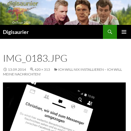
Zum
Inhalt
springen
Suchen
Digisaurier
PRIMÄR
MENÜ
IMG_0183.JPG
13.09.2014
420 × 313
ICH WILL NIX INSTALLIEREN – ICH WILL
MEINE NACHRICHTEN!