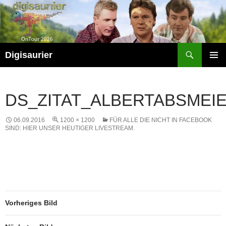
Zum
Inhalt
springen
Suchen
Digisaurier
PRIMÄR
MENÜ
DS_ZITAT_ALBERTABSMEI
06.09.2016
1200 × 1200
FÜR ALLE DIE NICHT IN FACEBOOK
SIND: HIER UNSER HEUTIGER LIVESTREAM.
Vorheriges Bild