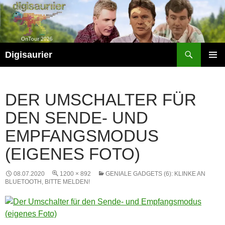
Zum
Inhalt
springen
Suchen
Digisaurier
PRIMÄR
MENÜ
DER UMSCHALTER FÜR
DEN SENDE- UND
EMPFANGSMODUS
(EIGENES FOTO)
08.07.2020
1200 × 892
GENIALE GADGETS (6): KLINKE AN
BLUETOOTH, BITTE MELDEN!