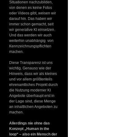
Situationen nachzubilden,
von denen es keine Fotos
oder Videos gibt, weisen wir
darauf hin. Das haben wir
immer schon gemacht, seit
wir generative KI einsetzen.
Und das werden wir auch
weiterhin unabhängig von
Kennzeichnungspflichten
machen.
Diese Transparenz ist uns
wichtig. Genauso wie der
Hinweis, dass wir als kleines
und vor allem größtenteils
ehrenamtliches Projekt durch
die Nutzung moderner KI
Angebote überhaupt erst in
der Lage sind, diese Menge
an inhaltlichen Angeboten zu
machen.
Allerdings nie ohne das
Konzept „Human in the
loop“ – also ein Mensch der