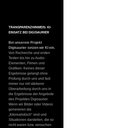
TRANSPARENZHINWEIS: KI-
EINSATZ BEI DIGISAURIER
Bei unserem Projekt
Digisaurier setzen wir KI ein.
Von Recherche und ersten
Texten bis hin zu Audio-
Elementen, Filmen und
Grafiken. Keines dieser
Ergebnisse gelangt ohne
Prüfung durch uns und fast
immer nur mit stärkerer
Überarbeitung durch uns in
die Ergebnisse der Angebote
des Projektes Digisaurier.
Wenn wir Bilder oder Videos
generieren die
„fotorealistisch“ sind und
Situationen darstellen, die so
nicht waren bzw. versuchen