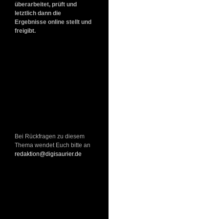
überarbeitet, prüft und
letztlich dann die
Ergebnisse online stellt und
freigibt.
Bei Rückfragen zu diesem
Thema wendet Euch bitte an
redaktion@digisaurier.de