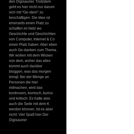
den Digisaurier. Trotzdem
geht es hier nicht nur darum
sich mit "Ge-stern" zu
beschäftigen. Die Idee ist
einerseits einen Platz zu
schaffen im Netz wo
Geschichte und Geschichten
von Computer, Internet & Co
einen Platz haben. Aber eben
auch Ge-danken zum Thema.
Wir wollen mit dem Wissen
von dem, woher das alles
kommt auch darüber
bloggen, was das morgen
bringt. Bei der Menge an
Personen die hier
mitmachen, wird das
kontrovers, komisch, kurios
und kritisch. Es hatte also
auch die Seite mit dem K
werden können. Ist es aber
nicht. Viel Spaß hier Der
Digisaurier