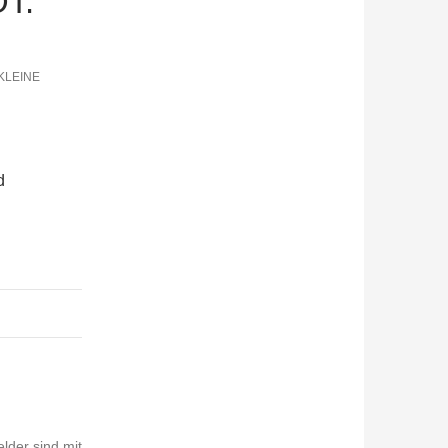
T:
KLEINE
d
elder sind mit