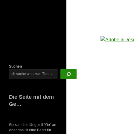
Newsletter
Suchen
Die Seite mit dem
Ge…
Ge-schichte fängt mit "Ge" an.
Aber das ist eine Basis für