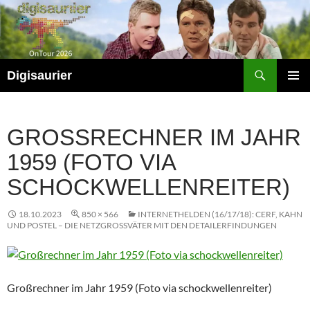
Zum
Inhalt
springen
Suchen
Digisaurier
PRIMÄR
MENÜ
GROSSRECHNER IM JAHR 1
959 (FOTO VIA S
CHOCKWELLENREITER)
18.10.2023
850 × 566
INTERNETHELDEN (16/17/18): CERF, KAHN
UND POSTEL – DIE NETZGROSSVÄTER MIT DEN DETAILERFINDUNGEN
Großrechner im Jahr 1959 (Foto via schockwellenreiter)