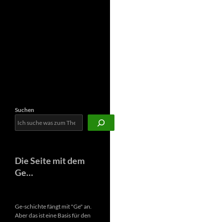
Newsletter
Suchen
Die Seite mit dem
Ge…
Ge-schichte fängt mit "Ge" an.
Aber das ist eine Basis für den