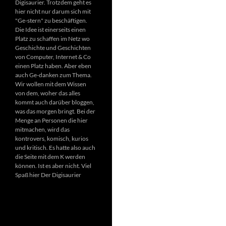
Digisaurier. Trotzdem geht es
hier nicht nur darum sich mit
"Ge-stern" zu beschäftigen.
Die Idee ist einerseits einen
Platz zu schaffen im Netz wo
Geschichte und Geschichten
von Computer, Internet & Co
einen Platz haben. Aber eben
auch Ge-danken zum Thema.
Wir wollen mit dem Wissen
von dem, woher das alles
kommt auch darüber bloggen,
was das morgen bringt. Bei der
Menge an Personen die hier
mitmachen, wird das
kontrovers, komisch, kurios
und kritisch. Es hatte also auch
die Seite mit dem K werden
können. Ist es aber nicht. Viel
Spaß hier Der Digisaurier