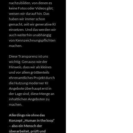
nachzubilden, von denen es
keine Fotos oder Videos gibt,
weisen wir darauf hin. Das
haben wir immer schon
gemacht, seit wir generative KI
einsetzen. Und das werden wir
auch weiterhin unabhängig
von Kennzeichnungspflichten
machen.
Diese Transparenz ist uns
wichtig. Genauso wie der
Hinweis, dass wir als kleines
und vor allem größtenteils
ehrenamtliches Projekt durch
die Nutzung moderner KI
Angebote überhaupt erst in
der Lage sind, diese Menge an
inhaltlichen Angeboten zu
machen.
Allerdings nie ohne das
Konzept „Human in the loop“
– also ein Mensch der
überarbeitet, prüft und