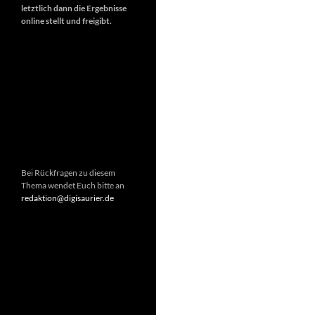
letztlich dann die Ergebnisse
online stellt und freigibt.
Bei Rückfragen zu diesem
Thema wendet Euch bitte an
redaktion@digisaurier.de