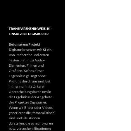
TRANSPARENZHINWEIS: KI-
EINSATZ BEI DIGISAURIER
Bei unserem Projekt
Digisaurier setzen wir KI ein.
Von Recherche und ersten
Texten bis hin zu Audio-
Elementen, Filmen und
Grafiken. Keines dieser
Ergebnisse gelangt ohne
Prüfung durch uns und fast
immer nur mit stärkerer
Überarbeitung durch uns in
die Ergebnisse der Angebote
des Projektes Digisaurier.
Wenn wir Bilder oder Videos
generieren die „fotorealistisch“
sind und Situationen
darstellen, die so nicht waren
bzw. versuchen Situationen