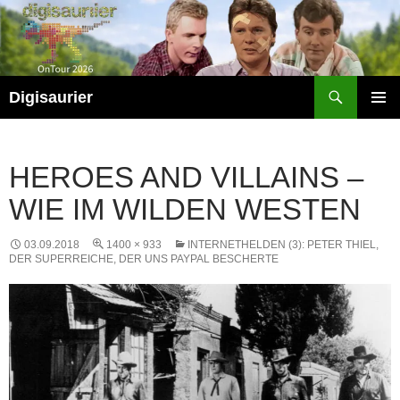
Zum
Inhalt
springen
Suchen
Digisaurier
PRIMÄR
MENÜ
HEROES AND VILLAINS –
WIE IM WILDEN WESTEN
03.09.2018
1400 × 933
INTERNETHELDEN (3): PETER THIEL,
DER SUPERREICHE, DER UNS PAYPAL BESCHERTE