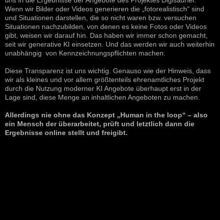
uns in die Ergebnisse der Angebote des Projektes Digisaurier.
Wenn wir Bilder oder Videos generieren die „fotorealistisch“ sind
und Situationen darstellen, die so nicht waren bzw. versuchen
Situationen nachzubilden, von denen es keine Fotos oder Videos
gibt, weisen wir darauf hin. Das haben wir immer schon gemacht,
seit wir generative KI einsetzen. Und das werden wir auch weiterhin
unabhängig von Kennzeichnungspflichten machen.
Diese Transparenz ist uns wichtig. Genauso wie der Hinweis, dass
wir als kleines und vor allem größtenteils ehrenamtliches Projekt
durch die Nutzung moderner KI Angebote überhaupt erst in der
Lage sind, diese Menge an inhaltlichen Angeboten zu machen.
Allerdings nie ohne das Konzept „Human in the loop“ – also
ein Mensch der überarbeitet, prüft und letztlich dann die
Ergebnisse online stellt und freigibt.