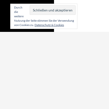
Durch
die
weitere
Nutzung der Seite stimmen Sie der Verwendung
von Cookies zu.
Datenschutz & Cookies
Die hier von einzel
wiedergegebene Mei
Zu den Meinungen...
Texte entsprechen 
Meinung aller Ander
des Digisauriers. Ged
auch bei diesem Pro
natürlich vor besti
machen.