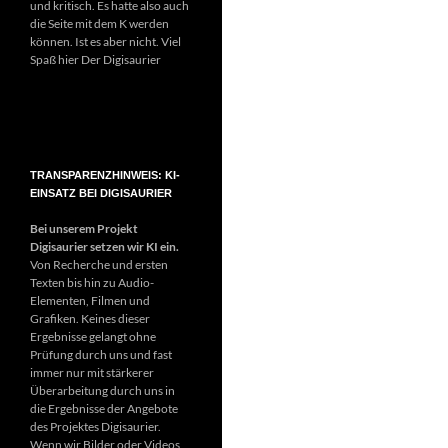
und kritisch. Es hatte also auch
die Seite mit dem K werden
können. Ist es aber nicht. Viel
Spaß hier Der Digisaurier
TRANSPARENZHINWEIS: KI-
EINSATZ BEI DIGISAURIER
Bei unserem Projekt
Digisaurier setzen wir KI ein.
Von Recherche und ersten
Texten bis hin zu Audio-
Elementen, Filmen und
Grafiken. Keines dieser
Ergebnisse gelangt ohne
Prüfung durch uns und fast
immer nur mit stärkerer
Überarbeitung durch uns in
die Ergebnisse der Angebote
des Projektes Digisaurier.
Wenn wir Bilder oder Videos