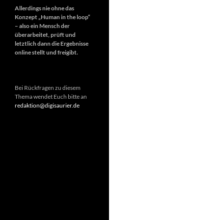
Allerdings nie ohne das
Konzept „Human in the loop“
– also ein Mensch der
überarbeitet, prüft und
letztlich dann die Ergebnisse
online stellt und freigibt.
Bei Rückfragen zu diesem
Thema wendet Euch bitte an
redaktion@digisaurier.de