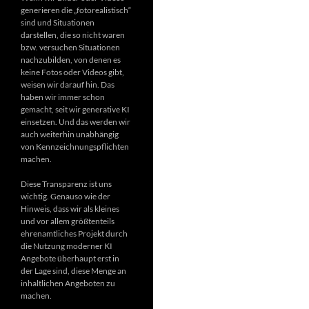
generieren die „fotorealistisch“
sind und Situationen
darstellen, die so nicht waren
bzw. versuchen Situationen
nachzubilden, von denen es
keine Fotos oder Videos gibt,
weisen wir darauf hin. Das
haben wir immer schon
gemacht, seit wir generative KI
einsetzen. Und das werden wir
auch weiterhin unabhängig
von Kennzeichnungspflichten
machen.
Diese Transparenz ist uns
wichtig. Genauso wie der
Hinweis, dass wir als kleines
und vor allem größtenteils
ehrenamtliches Projekt durch
die Nutzung moderner KI
Angebote überhaupt erst in
der Lage sind, diese Menge an
inhaltlichen Angeboten zu
machen.