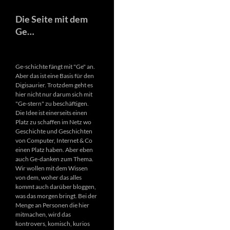
Die Seite mit dem
Ge…
Ge-schichte fängt mit "Ge" an.
Aber das ist eine Basis für den
Digisaurier. Trotzdem geht es
hier nicht nur darum sich mit
"Ge-stern" zu beschäftigen.
Die Idee ist einerseits einen
Platz zu schaffen im Netz wo
Geschichte und Geschichten
von Computer, Internet & Co
einen Platz haben. Aber eben
auch Ge-danken zum Thema.
Wir wollen mit dem Wissen
von dem, woher das alles
kommt auch darüber bloggen,
was das morgen bringt. Bei der
Menge an Personen die hier
mitmachen, wird das
kontrovers, komisch, kurios