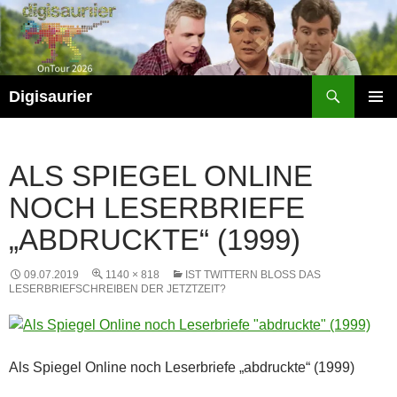
Zum
Inhalt
springen
Suchen
Digisaurier
PRIMÄR
MENÜ
ALS SPIEGEL ONLINE
NOCH LESERBRIEFE
„ABDRUCKTE“ (1999)
09.07.2019
1140 × 818
IST TWITTERN BLOSS DAS L
ESERBRIEFSCHREIBEN DER JETZTZEIT?
Als Spiegel Online noch Leserbriefe „abdruckte“ (1999)