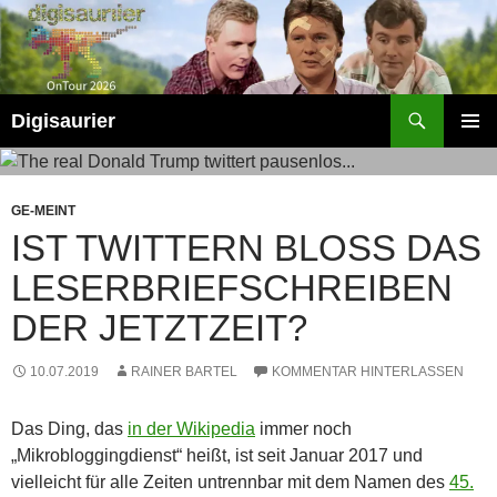
Zum
Inhalt
springen
Suchen
Digisaurier
PRIMÄR
MENÜ
GE-MEINT
IST TWITTERN BLOSS DAS L
ESERBRIEFSCHREIBEN D
ER JETZTZEIT?
10.07.2019
RAINER BARTEL
KOMMENTAR HINTERLASSEN
Das Ding, das
in der Wikipedia
immer noch
„Mikrobloggingdienst“ heißt, ist seit Januar 2017 und
vielleicht für alle Zeiten untrennbar mit dem Namen des
45.