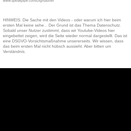
www.speakpipe.com/Digisaurier
HINWEIS: Die Sache mit den Videos - oder warum ich hier beim
ersten Mal keine sehe... Der Grund ist das Thema Datenschutz.
Sobald unser Nutzer zustimmt, dass wir Youtube-Videos hier
eingebettet zeigen, wird die Seite wieder normal dargestellt. Das ist
eine DSGVO-Vorsichtsmaßnahme unsererseits. Wir wissen, dass
das beim ersten Mal nicht hübsch aussieht. Aber bitten um
Verständnis.
NEU: Der Digisaurier-Newsletter