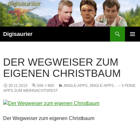
Zum
Inhalt
springen
Suchen
Digisaurier
PRIMÄR
MENÜ
DER WEGWEISER ZUM
EIGENEN CHRISTBAUM
30.11.2015
506 × 900
JINGLE-APPS, JINGLE-APPS… – 5 FEINE
APPS ZUM WEIHNACHTSFEST
Der Wegweiser zum eigenen Christbaum