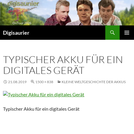
Zum
Inhalt
springen
Suchen
Digisaurier
PRIMÄR
MENÜ
TYPISCHER AKKU FÜR EIN
DIGITALES GERÄT
21.08.2019
1500 × 838
KLEINE WELTGESCHICHTE DER AKKUS
Typischer Akku für ein digitales Gerät