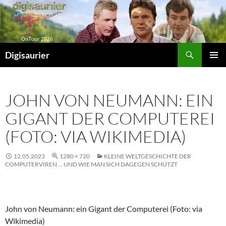
Zum
Inhalt
springen
Suchen
Digisaurier
PRIMÄR
MENÜ
JOHN VON NEUMANN: EIN
GIGANT DER COMPUTEREI
(FOTO: VIA WIKIMEDIA)
12.05.2023
1280 × 720
KLEINE WELTGESCHICHTE DER
COMPUTERVIREN … UND WIE MAN SICH DAGEGEN SCHÜTZT
John von Neumann: ein Gigant der Computerei (Foto: via
Wikimedia)