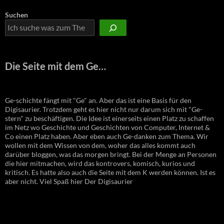
Suchen
Die Seite mit dem Ge…
Ge-schichte fängt mit "Ge" an. Aber das ist eine Basis für den
Digisaurier. Trotzdem geht es hier nicht nur darum sich mit "Ge-
stern" zu beschäftigen. Die Idee ist einerseits einen Platz zu schaffen
im Netz wo Geschichte und Geschichten von Computer, Internet &
Co einen Platz haben. Aber eben auch Ge-danken zum Thema. Wir
wollen mit dem Wissen von dem, woher das alles kommt auch
darüber bloggen, was das morgen bringt. Bei der Menge an Personen
die hier mitmachen, wird das kontrovers, komisch, kurios und
kritisch. Es hatte also auch die Seite mit dem K werden können. Ist es
aber nicht. Viel Spaß hier Der Digisaurier