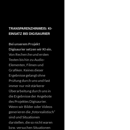
TRANSPARENZHINWEIS: KI-
EINSATZ BEI DIGISAURIER
Bei unserem Projekt
Digisaurier setzen wir KI ein.
Von Recherche und ersten
Texten bis hin zu Audio-
Elementen, Filmen und
Grafiken. Keines dieser
Ergebnisse gelangt ohne
Prüfung durch uns und fast
immer nur mit stärkerer
Überarbeitung durch uns in
die Ergebnisse der Angebote
des Projektes Digisaurier.
Wenn wir Bilder oder Videos
generieren die „fotorealistisch“
sind und Situationen
darstellen, die so nicht waren
bzw. versuchen Situationen