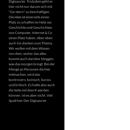
Digisaurier. Trotzdem geht es
hier nicht nur darum sich mit
"Ge-stern" zu beschäftigen.
Die Idee ist einerseits einen
Platz zu schaffen im Netz wo
Geschichte und Geschichten
von Computer, Internet & Co
einen Platz haben. Aber eben
auch Ge-danken zum Thema.
Wir wollen mit dem Wissen
von dem, woher das alles
kommt auch darüber bloggen,
was das morgen bringt. Bei der
Menge an Personen die hier
mitmachen, wird das
kontrovers, komisch, kurios
und kritisch. Es hatte also auch
die Seite mit dem K werden
können. Ist es aber nicht. Viel
Spaß hier Der Digisaurier