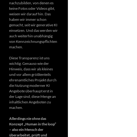
nachzubilden, von denen es
keine Fotos oder Videos gibt,
weisen wir darauf hin. Das
haben wir immer schon
gemacht, seit wir generative KI
einsetzen. Und das werden wir
auch weiterhin unabhängig
von Kennzeichnungspflichten
machen.
Diese Transparenz ist uns
wichtig. Genauso wie der
Hinweis, dass wir als kleines
und vor allem größtenteils
ehrenamtliches Projekt durch
die Nutzung moderner KI
Angebote überhaupt erst in
der Lage sind, diese Menge an
inhaltlichen Angeboten zu
machen.
Allerdings nie ohne das
Konzept „Human in the loop“
– also ein Mensch der
überarbeitet, prüft und