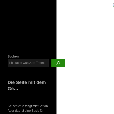
Newsletter
Suchen
Die Seite mit dem
Ge…
Ge-schichte fängt mit "Ge" an.
Aber das ist eine Basis für