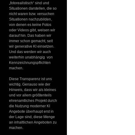
„fotorealistisch“ sind und
Situationen darstellen, die so
nicht waren bzw. versuchen
Situationen nachzubilden,
von denen es keine Fotos
oder Videos gibt, weisen wir
darauf hin. Das haben wir
immer schon gemacht, seit
wir generative KI einsetzen.
Und das werden wir auch
weiterhin unabhängig von
Kennzeichnungspflichten
machen.
Diese Transparenz ist uns
wichtig. Genauso wie der
Hinweis, dass wir als kleines
und vor allem größtenteils
ehrenamtliches Projekt durch
die Nutzung moderner KI
Angebote überhaupt erst in
der Lage sind, diese Menge
an inhaltlichen Angeboten zu
machen.