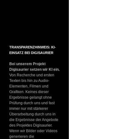
TRANSPARENZHINWEIS: KI-
EINSATZ BEI DIGISAURIER
Bei unserem Projekt
Digisaurier setzen wir KI ein.
Von Recherche und ersten
Texten bis hin zu Audio-
Elementen, Filmen und
Grafiken. Keines dieser
Ergebnisse gelangt ohne
Prüfung durch uns und fast
immer nur mit stärkerer
Überarbeitung durch uns in
die Ergebnisse der Angebote
des Projektes Digisaurier.
Wenn wir Bilder oder Videos
generieren die