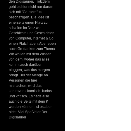
den Digisaurier. Trotzdem
geht es hier nicht nur darum
sich mit "Ge-stern" zu
beschäftigen. Die Idee ist
einerseits einen Platz zu
schaffen im Netz wo
Geschichte und Geschichten
von Computer, Internet & Co
einen Platz haben. Aber eben
auch Ge-danken zum Thema.
Wir wollen mit dem Wissen
von dem, woher das alles
kommt auch darüber
bloggen, was das morgen
bringt. Bei der Menge an
Personen die hier
mitmachen, wird das
kontrovers, komisch, kurios
und kritisch. Es hatte also
auch die Seite mit dem K
werden können. Ist es aber
nicht. Viel Spaß hier Der
Digisaurier