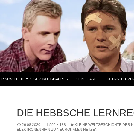
ER NEWSLETTER: POST VOM DIGISAURIER
SEINE GÄSTE
DATENSCHUTZE
DIE HEBBSCHE LERNR
26.08.2020
596 × 188
KLEINE WELTGESCHICHTE DER KI 
ELEKTRONENHIRN ZU NEURONALEN NETZEN