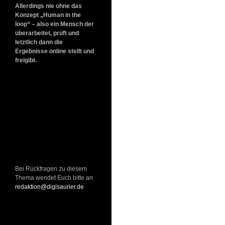
Allerdings nie ohne das
Konzept „Human in the
loop“ – also ein Mensch der
überarbeitet, prüft und
letztlich dann die
Ergebnisse online stellt und
freigibt.
Bei Rückfragen zu diesem
Thema wendet Euch bitte an
redaktion@digisaurier.de