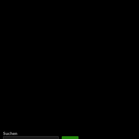
NEU: Der Digisaurier-Newsletter
Suchen