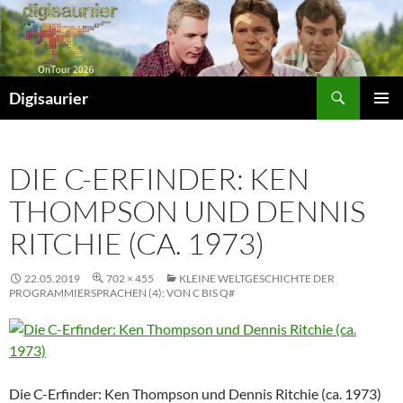
Zum
Inhalt
springen
Suchen
Digisaurier
PRIMÄR
MENÜ
DIE C-ERFINDER: KEN
THOMPSON UND DENNIS
RITCHIE (CA. 1973)
22.05.2019
702 × 455
KLEINE WELTGESCHICHTE DER
PROGRAMMIERSPRACHEN (4): VON C BIS Q#
Die C-Erfinder: Ken Thompson und Dennis Ritchie (ca. 1973)