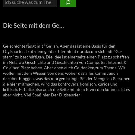
Die Seite mit dem Ge…
Ge-schichte fängt mit "Ge" an. Aber das ist eine Basis für den
Digisaurier. Trotzdem geht es hier nicht nur darum sich mit "Ge-
stern" zu beschäftigen. Die Idee ist einerseits einen Platz zu schaffen
im Netz wo Geschichte und Geschichten von Computer, Internet &
Co einen Platz haben. Aber eben auch Ge-danken zum Thema. Wir
wollen mit dem Wissen von dem, woher das alles kommt auch
darüber bloggen, was das morgen bringt. Bei der Menge an Personen
die hier mitmachen, wird das kontrovers, komisch, kurios und
kritisch. Es hatte also auch die Seite mit dem K werden können. Ist es
aber nicht. Viel Spaß hier Der Digisaurier