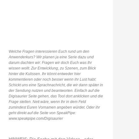
Welche Fragen interessieren Euch rund um den
Anwenderkurs? Wir planen ja eine Serie dazu und
darum dachten wir: Fragen wir doch Euch was Ihr
wissen wollt. Zur Entwicklung, zu Szenen, zum Blick
hinter die Kulissen. Ihr könnt entweder hier
kommentieren oder noch besser wenn ihr Lust habt:
Schickt uns eine Sprachnachricht, die wir dann später in
der Sendung nutzen und beantworten. Einfach auf die
Digisaurier Seite gehen, das Tool dort anklicken und die
Frage stellen. Nett wäre, wenn Ihr in dem Feld
zumindest Euren Vornamen angeben würdet. Oder ihr
geht direkt auf die Seite von SpeakPipe:
www.speakpipe.com/Digisaurier
HINWEIS: Die Sache mit den Videos - oder