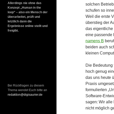
Allerdings nie ohne das
solchen Betrie
Konzept „Human in the
schufen so inne
loop“ – also ein Mensch der
Weil die erste 
überarbeitet, prüft und
letztlich dann die
überstieg der A
Ergebnisse online stellt und
das eigentliche
freigibt.
eine passende 
namens B
beruh
beiden auch sch
kleinen Comput
Die Bedeutung v
hoch genug ein
das uns heute üb
Praxis umgeset
Bei Rückfragen zu diesem
formulierten „U
Thema wendet Euch bitte an
redaktion@digisaurier.de
Software-Entwic
sagen: Wir alle
nicht möglich 