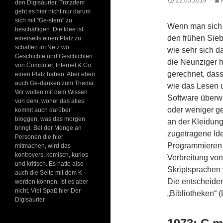
22.05.2019
den Digisaurier. Trotzdem
geht es hier nicht nur darum
sich mit "Ge-stern" zu
Wenn man sich 
beschäftigen. Die Idee ist
den frühen Sie
einerseits einen Platz zu
schaffen im Netz wo
wie sehr sich d
Geschichte und Geschichten
die Neunziger 
von Computer, Internet & Co
gerechnet, das
einen Platz haben. Aber eben
auch Ge-danken zum Thema.
wie das Lesen u
Wir wollen mit dem Wissen
Software überwi
von dem, woher das alles
oder weniger ge
kommt auch darüber
bloggen, was das morgen
an der Kleidung
bringt. Bei der Menge an
zugetragene Ide
Personen die hier
Programmieren 
mitmachen, wird das
kontrovers, komisch, kurios
Verbreitung von
und kritisch. Es hatte also
Skriptsprachen
auch die Seite mit dem K
Die entscheide
werden können. Ist es aber
nicht. Viel Spaß hier Der
„Bibliotheken“ 
Digisaurier