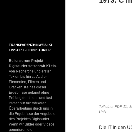
1973: C m
TRANSPARENZHINWEIS: KI-
EINSATZ BEI DIGISAURIER
Bei unserem Projekt
Digisaurier setzen wir KI ein.
Von Recherche und ersten
Texten bis hin zu Audio-
Elementen, Filmen und
Grafiken. Keines dieser
Ergebnisse gelangt ohne
Prüfung durch uns und fast
immer nur mit stärkerer
Teil einer PDP-11, 
Überarbeitung durch uns in
Unix
die Ergebnisse der Angebote
des Projektes Digisaurier.
Wenn wir Bilder oder Videos
Die IT in den U
generieren die