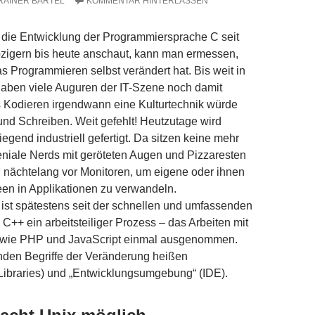
RAINER BARTEL
KOMMENTAR HINTERLASSEN
die Entwicklung der Programmiersprache C seit
bzigern bis heute anschaut, kann man ermessen,
as Programmieren selbst verändert hat. Bis weit in
haben viele Auguren der IT-Szene noch damit
s Kodieren irgendwann eine Kulturtechnik würde
nd Schreiben. Weit gefehlt! Heutzutage wird
egend industriell gefertigt. Da sitzen keine mehr
niale Nerds mit geröteten Augen und Pizzaresten
 nächtelang vor Monitoren, um eigene oder ihnen
en in Applikationen zu verwandeln.
ist spätestens seit der schnellen und umfassenden
 C++ ein arbeitsteiliger Prozess – das Arbeiten mit
 wie PHP und JavaScript einmal ausgenommen.
nden Begriffe der Veränderung heißen
(Libraries) und „Entwicklungsumgebung“ (IDE).