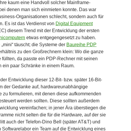
ahre kaum eine Handvoll solcher Mainframe-
bei denen man sich einmieten konnte. Das war
Business-Organisationen schlecht, sondern auch für
en. Es ist das Verdienst von
Digital Equipment
C) diesem Trend mit der Entwicklung der ersten
nicomputern
etwas entgegengesetzt zu haben.
 „mini“ täuscht; die Systeme der
Baureihe PDP
rhältnis zu den Großrechnern klein: Wo die ganze
 füllten, da passte ein PDP-Rechner mit seinen
 ein paar Schränke in einem Raum.
 der Entwicklung dieser 12-Bit- bzw. später 16-Bit-
m der Gedanke auf, hardwareunabhängige
e zu formulieren, mit denen diese aufkommenden
steuert werden sollten. Diese sollten außerdem
wicklung vereinfachen; in jener Ära überstiegen die
ramme nicht selten die für die Hardware, auf der sie
 litt auch der Telefon-Dino Bell (später AT&T) und
m Softwarelabor ein Team auf die Entwicklung eines