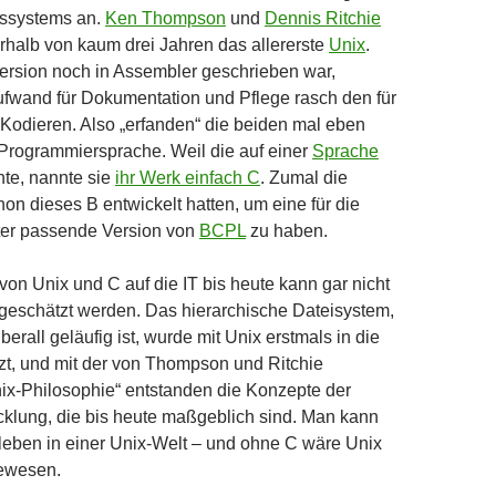
bssystems an.
Ken Thompson
und
Dennis Ritchie
rhalb von kaum drei Jahren das allererste
Unix
.
Version noch in Assembler geschrieben war,
ufwand für Dokumentation und Pflege rasch den für
 Kodieren. Also „erfanden“ die beiden mal eben
Programmiersprache. Weil die auf einer
Sprache
te, nannte sie
ihr Werk einfach C
. Zumal die
on dieses B entwickelt hatten, um eine für die
er passende Version von
BCPL
zu haben.
on Unix und C auf die IT bis heute kann gar nicht
geschätzt werden. Das hierarchische Dateisystem,
erall geläufig ist, wurde mit Unix erstmals in die
zt, und mit der von Thompson und Ritchie
nix-Philosophie“ entstanden die Konzepte der
klung, die bis heute maßgeblich sind. Man kann
 leben in einer Unix-Welt – und ohne C wäre Unix
gewesen.