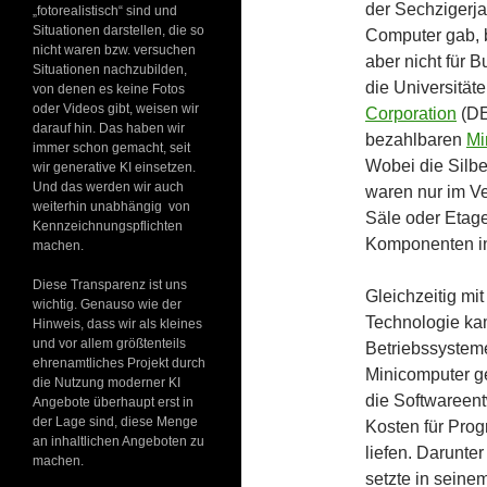
der Sechzigerj
„fotorealistisch“ sind und
Situationen darstellen, die so
Computer gab, 
nicht waren bzw. versuchen
aber nicht für 
Situationen nachzubilden,
die Universität
von denen es keine Fotos
oder Videos gibt, weisen wir
Corporation
(DE
darauf hin. Das haben wir
bezahlbaren
Mi
immer schon gemacht, seit
Wobei die Silbe
wir generative KI einsetzen.
Und das werden wir auch
waren nur im Ve
weiterhin unabhängig von
Säle oder Etage
Kennzeichnungspflichten
Komponenten in
machen.
Diese Transparenz ist uns
Gleichzeitig mit
wichtig. Genauso wie der
Technologie ka
Hinweis, dass wir als kleines
und vor allem größtenteils
Betriebssystem
ehrenamtliches Projekt durch
Minicomputer ge
die Nutzung moderner KI
die Softwareent
Angebote überhaupt erst in
der Lage sind, diese Menge
Kosten für Prog
an inhaltlichen Angeboten zu
liefen. Darunter
machen.
setzte in seine