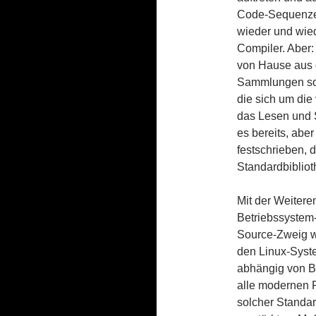
Code-Sequenzen
wieder und wiede
Compiler. Aber
von Hause aus 
Sammlungen sol
die sich um di
das Lesen und 
es bereits, abe
festschrieben,
Standardbiblioth
Mit der Weitere
Betriebssystem
Source-Zweig wu
den Linux-Syst
abhängig von Bi
alle modernen 
solcher Standar