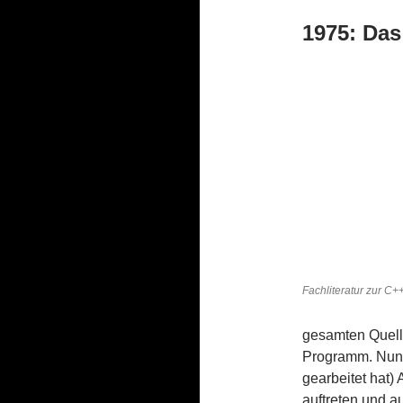
1975: Das 
Fachliteratur zur C+
gesamten Quell
Programm. Nun g
gearbeitet hat)
auftreten und a