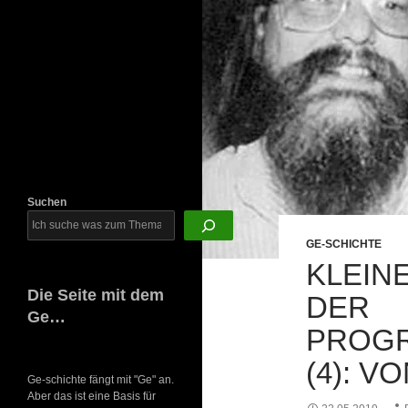
Newsletter
Suchen
GE-SCHICHTE
KLEIN
Die Seite mit dem
DER
Ge…
PROG
(4): V
Ge-schichte fängt mit "Ge" an.
Aber das ist eine Basis für