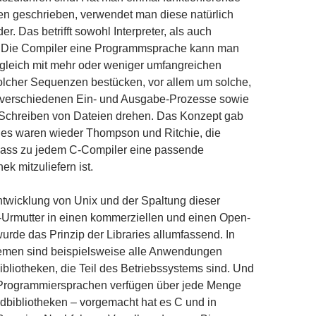
 geschrieben, verwendet man diese natürlich
r. Das betrifft sowohl Interpreter, als auch
: Die Compiler eine Programmsprache kann man
gleich mit mehr oder weniger umfangreichen
cher Sequenzen bestücken, vor allem um solche,
e verschiedenen Ein- und Ausgabe-Prozesse sowie
Schreiben von Dateien drehen. Das Konzept gab
r es waren wieder Thompson und Ritchie, die
 dass zu jedem C-Compiler eine passende
ek mitzuliefern ist.
ntwicklung von Unix und der Spaltung dieser
-Urmutter in einen kommerziellen und einen Open-
rde das Prinzip der Libraries allumfassend. In
emen sind beispielsweise alle Anwendungen
bliotheken, die Teil des Betriebssystems sind. Und
Programmiersprachen verfügen über jede Menge
dbibliotheken – vorgemacht hat es C und in