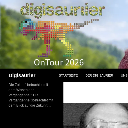
Zum
Inhalt
springen
Suchen
Digisaurier
STARTSEITE
DER DIGISAURIER
UNS
Die Zukunft betrachtet mit
dem Wissen der
Vergangenheit. Die
Vergangenheit betrachtet mit
dem Blick auf die Zukunft…
NEU: Der
Digisaurier-