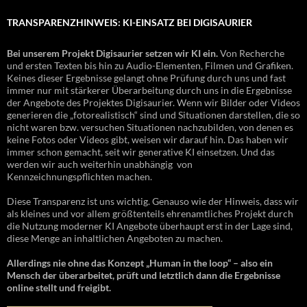
TRANSPARENZHINWEIS: KI-EINSATZ BEI DIGISAURIER
Bei unserem Projekt Digisaurier setzen wir KI ein.
Von Recherche
und ersten Texten bis hin zu Audio-Elementen, Filmen und Grafiken.
Keines dieser Ergebnisse gelangt ohne Prüfung durch uns und fast
immer nur mit stärkerer Überarbeitung durch uns in die Ergebnisse
der Angebote des Projektes Digisaurier. Wenn wir Bilder oder Videos
generieren die „fotorealistisch“ sind und Situationen darstellen, die so
nicht waren bzw. versuchen Situationen nachzubilden, von denen es
keine Fotos oder Videos gibt, weisen wir darauf hin. Das haben wir
immer schon gemacht, seit wir generative KI einsetzen. Und das
werden wir auch weiterhin unabhängig von
Kennzeichnungspflichten machen.
Diese Transparenz ist uns wichtig. Genauso wie der Hinweis, dass wir
als kleines und vor allem größtenteils ehrenamtliches Projekt durch
die Nutzung moderner KI Angebote überhaupt erst in der Lage sind,
diese Menge an inhaltlichen Angeboten zu machen.
Allerdings nie ohne das Konzept „Human in the loop“ – also ein
Mensch der überarbeitet, prüft und letztlich dann die Ergebnisse
online stellt und freigibt.