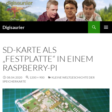
Zum
Inhalt
springen
Suchen
Digisaurier
PRIMÄR
MENÜ
SD-KARTE ALS
„FESTPLATTE“ IN EINEM
RASPBERRY-PI
08.04.2020
1200 × 900
KLEINE WELTGESCHICHTE DER
SPEICHERKARTE