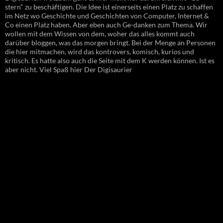
stern" zu beschäftigen. Die Idee ist einerseits einen Platz zu schaffen
im Netz wo Geschichte und Geschichten von Computer, Internet &
Co einen Platz haben. Aber eben auch Ge-danken zum Thema. Wir
wollen mit dem Wissen von dem, woher das alles kommt auch
darüber bloggen, was das morgen bringt. Bei der Menge an Personen
die hier mitmachen, wird das kontrovers, komisch, kurios und
kritisch. Es hatte also auch die Seite mit dem K werden können. Ist es
aber nicht. Viel Spaß hier Der Digisaurier