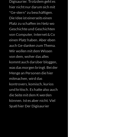
Digisaurier. Trotzdem geht es
hier nicht nur darum sich mit
"Ge-stern" zu beschäftigen.
Die Idee ist einerseits einen
Platz zu schaffen im Netz wo
Geschichte und Geschichten
von Computer, Internet & Co
einen Platz haben. Aber eben
auch Ge-danken zum Thema.
Wir wollen mit dem Wissen
von dem, woher das alles
kommt auch darüber bloggen,
was das morgen bringt. Bei der
Menge an Personen die hier
mitmachen, wird das
kontrovers, komisch, kurios
und kritisch. Es hatte also auch
die Seite mit dem K werden
können. Ist es aber nicht. Viel
Spaß hier Der Digisaurier