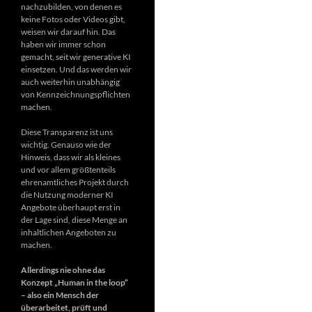
nachzubilden, von denen es
keine Fotos oder Videos gibt,
weisen wir darauf hin. Das
haben wir immer schon
gemacht, seit wir generative KI
einsetzen. Und das werden wir
auch weiterhin unabhängig
von Kennzeichnungspflichten
machen.
Diese Transparenz ist uns
wichtig. Genauso wie der
Hinweis, dass wir als kleines
und vor allem größtenteils
ehrenamtliches Projekt durch
die Nutzung moderner KI
Angebote überhaupt erst in
der Lage sind, diese Menge an
inhaltlichen Angeboten zu
machen.
Allerdings nie ohne das
Konzept „Human in the loop“
– also ein Mensch der
überarbeitet, prüft und