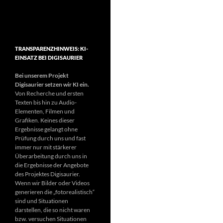
TRANSPARENZHINWEIS: KI-
EINSATZ BEI DIGISAURIER
Bei unserem Projekt
Digisaurier setzen wir KI ein.
Von Recherche und ersten
Texten bis hin zu Audio-
Elementen, Filmen und
Grafiken. Keines dieser
Ergebnisse gelangt ohne
Prüfung durch uns und fast
immer nur mit stärkerer
Überarbeitung durch uns in
die Ergebnisse der Angebote
des Projektes Digisaurier.
Wenn wir Bilder oder Videos
generieren die „fotorealistisch“
sind und Situationen
darstellen, die so nicht waren
bzw. versuchen Situationen