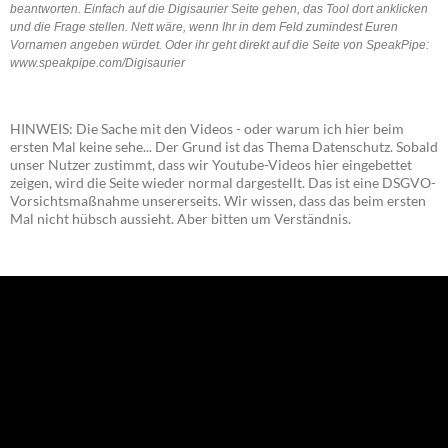
beantworten. Einfach auf die Digisaurier Seite gehen, das Tool dort anklicken
und die Frage stellen. Nett wäre, wenn Ihr in dem Feld zumindest Euren
Vornamen angeben würdet. Oder ihr geht direkt auf die Seite von SpeakPipe:
www.speakpipe.com/Digisaurier
HINWEIS: Die Sache mit den Videos - oder warum ich hier beim
ersten Mal keine sehe... Der Grund ist das Thema Datenschutz. Sobald
unser Nutzer zustimmt, dass wir Youtube-Videos hier eingebettet
zeigen, wird die Seite wieder normal dargestellt. Das ist eine DSGVO-
Vorsichtsmaßnahme unsererseits. Wir wissen, dass das beim ersten
Mal nicht hübsch aussieht. Aber bitten um Verständnis.
NEU: Der Digisaurier-Newsletter