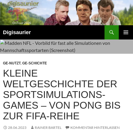
Zum
Inhalt
springen
Suchen
Digisaurier
PRIMÄR
MENÜ
GE-NUTZT
,
GE-SCHICHTE
KLEINE
WELTGESCHICHTE DER
SPORTSIMULATIONS-
GAMES – VON PONG BIS
ZUR FIFA-REIHE
28.06.2023
RAINER BARTEL
KOMMENTAR HINTERLASSEN