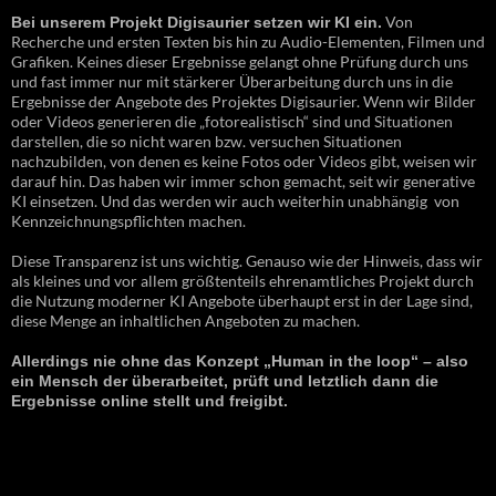
Von
Bei unserem Projekt Digisaurier setzen wir KI ein.
Recherche und ersten Texten bis hin zu Audio-Elementen, Filmen und
Grafiken. Keines dieser Ergebnisse gelangt ohne Prüfung durch uns
und fast immer nur mit stärkerer Überarbeitung durch uns in die
Ergebnisse der Angebote des Projektes Digisaurier. Wenn wir Bilder
oder Videos generieren die „fotorealistisch“ sind und Situationen
darstellen, die so nicht waren bzw. versuchen Situationen
nachzubilden, von denen es keine Fotos oder Videos gibt, weisen wir
darauf hin. Das haben wir immer schon gemacht, seit wir generative
KI einsetzen. Und das werden wir auch weiterhin unabhängig von
Kennzeichnungspflichten machen.
Diese Transparenz ist uns wichtig. Genauso wie der Hinweis, dass wir
als kleines und vor allem größtenteils ehrenamtliches Projekt durch
die Nutzung moderner KI Angebote überhaupt erst in der Lage sind,
diese Menge an inhaltlichen Angeboten zu machen.
Allerdings nie ohne das Konzept „Human in the loop“ – also
ein Mensch der überarbeitet, prüft und letztlich dann die
Ergebnisse online stellt und freigibt.