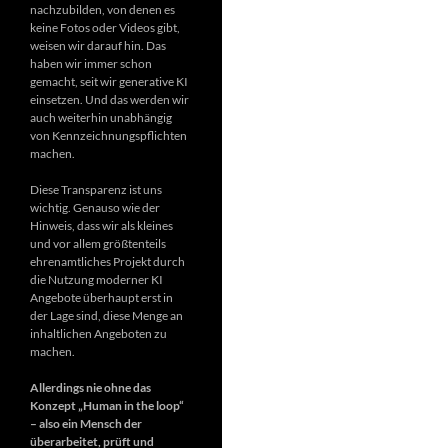
nachzubilden, von denen es
keine Fotos oder Videos gibt,
weisen wir darauf hin. Das
haben wir immer schon
gemacht, seit wir generative KI
einsetzen. Und das werden wir
auch weiterhin unabhängig
von Kennzeichnungspflichten
machen.
Diese Transparenz ist uns
wichtig. Genauso wie der
Hinweis, dass wir als kleines
und vor allem größtenteils
ehrenamtliches Projekt durch
die Nutzung moderner KI
Angebote überhaupt erst in
der Lage sind, diese Menge an
inhaltlichen Angeboten zu
machen.
Allerdings nie ohne das
Konzept „Human in the loop“
– also ein Mensch der
überarbeitet, prüft und