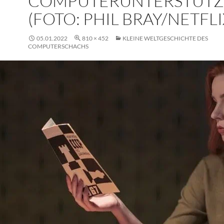
COMPUTERUNTERSTÜT
(FOTO: PHIL BRAY/​NETFLI
05.01.2022
810 × 452
KLEINE WELTGESCHICHTE DES
COMPUTERSCHACHS