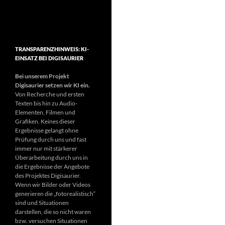
TRANSPARENZHINWEIS: KI-
EINSATZ BEI DIGISAURIER
Bei unserem Projekt
Digisaurier setzen wir KI ein.
Von Recherche und ersten
Texten bis hin zu Audio-
Elementen, Filmen und
Grafiken. Keines dieser
Ergebnisse gelangt ohne
Prüfung durch uns und fast
immer nur mit stärkerer
Überarbeitung durch uns in
die Ergebnisse der Angebote
des Projektes Digisaurier.
Wenn wir Bilder oder Videos
generieren die „fotorealistisch“
sind und Situationen
darstellen, die so nicht waren
bzw. versuchen Situationen