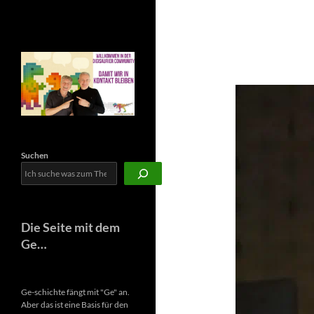
Newsletter
Suchen
Die Seite mit dem
Ge…
Ge-schichte fängt mit "Ge" an.
Aber das ist eine Basis für den