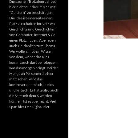
Digisaurier. Trotzdem geht es
hier nicht nur darum sich mit
"Ge-stern" zu beschäftigen.
Die Idee ist einerseits einen
Platz zu schaffen im Netz wo
Geschichte und Geschichten
von Computer, Internet & Co
einen Platz haben. Aber eben
auch Ge-danken zum Thema.
Wir wollen mit dem Wissen
von dem, woher das alles
kommt auch darüber bloggen,
was das morgen bringt. Bei der
Menge an Personen die hier
mitmachen, wird das
kontrovers, komisch, kurios
und kritisch. Es hatte also auch
die Seite mit dem K werden
können. Ist es aber nicht. Viel
Spaß hier Der Digisaurier