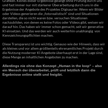
Grafiken. Keines dieser Ergebnisse gelangt ohne Prüfung durch uns
und fast immer nur mit stärkerer Überarbeitung durch uns in die
Ergebnisse der Angebote des Projektes Digisaurier. Wenn wir Bilder
oder Videos generieren die „fotorealistisch“ sind und Situationen
darstellen, die so nicht waren bzw. versuchen Situationen
nachzubilden, von denen es keine Fotos oder Videos gibt, weisen wir
darauf hin. Das haben wir immer schon gemacht, seit wir generative
KI einsetzen. Und das werden wir auch weiterhin unabhängig von
Kennzeichnungspflichten machen.
Diese Transparenz ist uns wichtig. Genauso wie der Hinweis, dass wir
als kleines und vor allem größtenteils ehrenamtliches Projekt durch
die Nutzung moderner KI Angebote überhaupt erst in der Lage sind,
diese Menge an inhaltlichen Angeboten zu machen.
Allerdings nie ohne das Konzept „Human in the loop“ – also
ein Mensch der überarbeitet, prüft und letztlich dann die
Ergebnisse online stellt und freigibt.