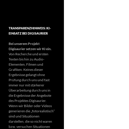
TRANSPARENZHINWEIS: KI-
EINSATZ BEI DIGISAURIER
Bei unserem Projekt
Digisaurier setzen wir KI ein.
Von Recherche und ersten
Texten bis hin zu Audio-
Elementen, Filmen und
Grafiken. Keines dieser
Ergebnisse gelangt ohne
Prüfung durch uns und fast
immer nur mit stärkerer
Überarbeitung durch uns in
die Ergebnisse der Angebote
des Projektes Digisaurier.
Wenn wir Bilder oder Videos
generieren die „fotorealistisch“
sind und Situationen
darstellen, die so nicht waren
bzw. versuchen Situationen