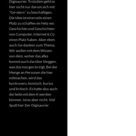
Digisaurier. Trotzdem geht es
hier nicht nur darum sich mit
"Ge-stern" zu beschäftigen.
Die Idee ist einerseits einen
Platz zu schaffen im Netz wo
Geschichte und Geschichten
von Computer, Internet & Co
einen Platz haben. Aber eben
auch Ge-danken zum Thema.
Wir wollen mit dem Wissen
von dem, woher das alles
kommt auch darüber bloggen,
was das morgen bringt. Bei der
Menge an Personen die hier
mitmachen, wird das
kontrovers, komisch, kurios
und kritisch. Es hatte also auch
die Seite mit dem K werden
können. Ist es aber nicht. Viel
Spaß hier Der Digisaurier