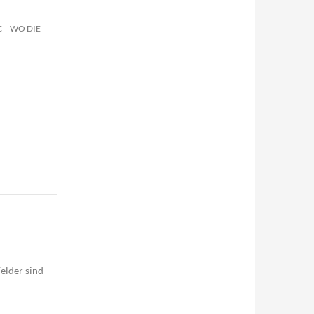
 – WO DIE
elder sind