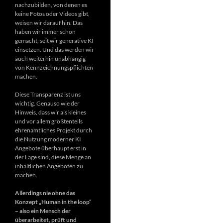
nachzubilden, von denen es
keine Fotos oder Videos gibt,
weisen wir darauf hin. Das
haben wir immer schon
gemacht, seit wir generative KI
einsetzen. Und das werden wir
auch weiterhin unabhängig
von Kennzeichnungspflichten
machen.
Diese Transparenz ist uns
wichtig. Genauso wie der
Hinweis, dass wir als kleines
und vor allem größtenteils
ehrenamtliches Projekt durch
die Nutzung moderner KI
Angebote überhaupt erst in
der Lage sind, diese Menge an
inhaltlichen Angeboten zu
machen.
Allerdings nie ohne das
Konzept „Human in the loop“
– also ein Mensch der
überarbeitet, prüft und